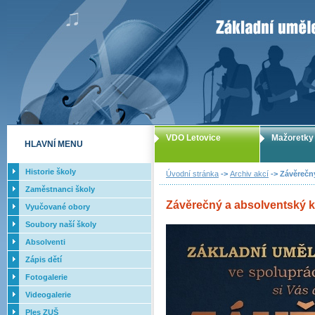
ZUŠ Letovice -
VDO Letovice
Mažoretky
HLAVNÍ MENU
Historie školy
Úvodní stránka
->
Archiv akcí
-> Závěrečný
Zaměstnanci školy
Závěrečný a absolventský ko
Vyučované obory
Soubory naší školy
Absolventi
Zápis dětí
Fotogalerie
Videogalerie
Ples ZUŠ