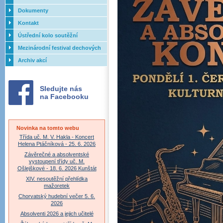
Dokumenty
Kontakt
Ústřední kolo soutěžní
přehlídky dechových orchestrů
Mezinárodní festival dechových
ZUŠ - 2017
orchestrů - Letovice
Archiv akcí
Sledujte nás
na Facebooku
Novinka na tomto webu
Třída uč. M. V. Hakla - Koncert
Helena Ptáčníková - 25. 6. 2026
Závěrečné a absolventské
vystoupení třídy uč. M.
Ošlejškové - 18. 6. 2026 Kunštát
XIV. nesoutěžní přehlídka
mažoretek
Chorvatský hudební večer 5. 6.
2026
Absolventi 2026 a jejich učitelé