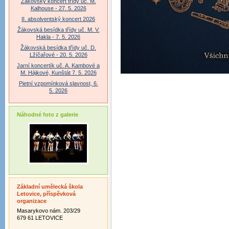
Žákovský koncert třídy uč. M.
Kalhouse - 27. 5. 2026
II. absolventský koncert 2026
Žákovská besídka třídy uč. M. V.
Hakla - 7. 5. 2026
Žákovská besídka třídy uč. D.
Lžíčařové - 20. 5. 2026
Jarní koncertík uč. A. Kambové a
M. Hájkové, Kunštát 7. 5. 2026
Pietní vzpomínková slavnost, 6.
5. 2026
Náhodné foto z galerie
Základní umělecká škola
Letovice, příspěvková
organizace
Masarykovo nám. 203/29
679 61 LETOVICE