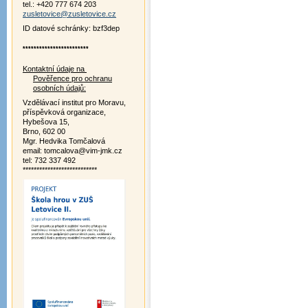
tel.: +420 777 674 203
zusletovice@zusletovice.cz
ID datové schránky: bzf3dep
************************
Kontaktní údaje na
Pověřence pro ochranu
osobních údajů:
Vzdělávací institut pro Moravu,
příspěvková organizace,
Hybešova 15,
Brno, 602 00
Mgr. Hedvika Tomčalová
email: tomcalova@vim-jmk.cz
tel: 732 337 492
***************************