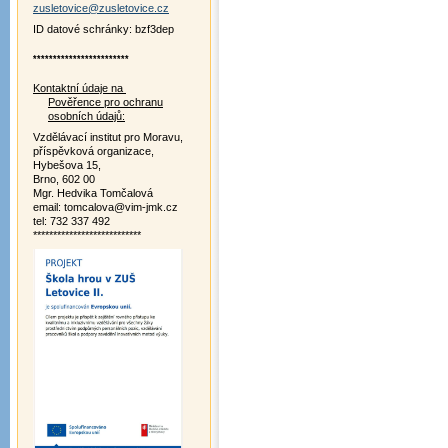
zusletovice@zusletovice.cz
ID datové schránky: bzf3dep
************************
Kontaktní údaje na
Pověřence pro ochranu
osobních údajů:
Vzdělávací institut pro Moravu,
příspěvková organizace,
Hybešova 15,
Brno, 602 00
Mgr. Hedvika Tomčalová
email: tomcalova@vim-jmk.cz
tel: 732 337 492
***************************