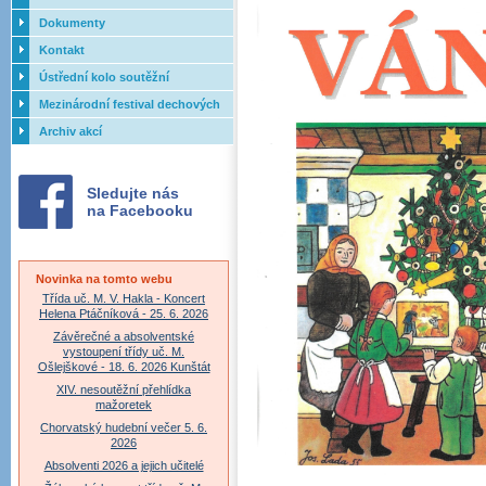
Dokumenty
Kontakt
Ústřední kolo soutěžní
přehlídky dechových orchestrů
Mezinárodní festival dechových
ZUŠ - 2017
orchestrů - Letovice
Archiv akcí
Sledujte nás
na Facebooku
Novinka na tomto webu
Třída uč. M. V. Hakla - Koncert
Helena Ptáčníková - 25. 6. 2026
Závěrečné a absolventské
vystoupení třídy uč. M.
Ošlejškové - 18. 6. 2026 Kunštát
XIV. nesoutěžní přehlídka
mažoretek
Chorvatský hudební večer 5. 6.
2026
Absolventi 2026 a jejich učitelé