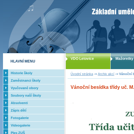
ZUŠ Letovice -
VDO Letovice
Mažoretky
HLAVNÍ MENU
Historie školy
Úvodní stránka
->
Archiv akcí
-> Vánoční be
Zaměstnanci školy
Vánoční besídka třídy uč. M. 
Vyučované obory
Soubory naší školy
Absolventi
Zápis dětí
Fotogalerie
Videogalerie
Ples ZUŠ