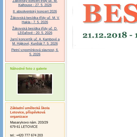
Žákovský koncert třídy uč. M.
Kalhouse - 27. 5. 2026
II. absolventský koncert 2026
Žákovská besídka třídy uč. M. V.
Hakla - 7. 5. 2026
Žákovská besídka třídy uč. D.
Lžíčařové - 20. 5. 2026
Jarní koncertík uč. A. Kambové a
M. Hájkové, Kunštát 7. 5. 2026
Pietní vzpomínková slavnost, 6.
5. 2026
Náhodné foto z galerie
Základní umělecká škola
Letovice, příspěvková
organizace
Masarykovo nám. 203/29
679 61 LETOVICE
tel.: +420 777 674 203