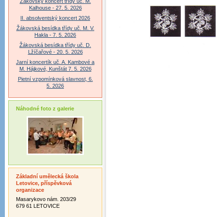
Žákovský koncert třídy uč. M.
Kalhouse - 27. 5. 2026
II. absolventský koncert 2026
Žákovská besídka třídy uč. M. V.
Hakla - 7. 5. 2026
Žákovská besídka třídy uč. D.
Lžíčařové - 20. 5. 2026
Jarní koncertík uč. A. Kambové a
M. Hájkové, Kunštát 7. 5. 2026
Pietní vzpomínková slavnost, 6.
5. 2026
Náhodné foto z galerie
Základní umělecká škola
Letovice, příspěvková
organizace
Masarykovo nám. 203/29
679 61 LETOVICE