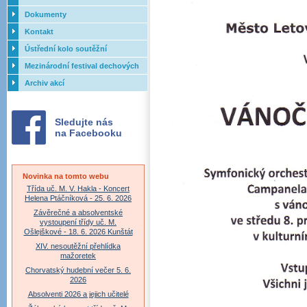
Dokumenty
Kontakt
Ústřední kolo soutěžní
přehlídky dechových orchestrů
Mezinárodní festival dechových
ZUŠ - 2017
orchestrů - Letovice
Archiv akcí
Sledujte nás
na Facebooku
Novinka na tomto webu
Třída uč. M. V. Hakla - Koncert
Helena Ptáčníková - 25. 6. 2026
Závěrečné a absolventské
vystoupení třídy uč. M.
Ošlejškové - 18. 6. 2026 Kunštát
XIV. nesoutěžní přehlídka
mažoretek
Chorvatský hudební večer 5. 6.
2026
Absolventi 2026 a jejich učitelé