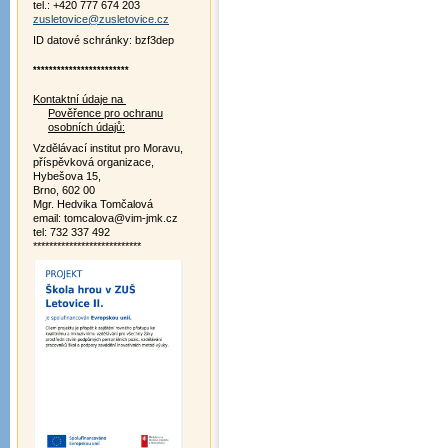
tel.: +420 777 674 203
zusletovice@zusletovice.cz
ID datové schránky: bzf3dep
************************
Kontaktní údaje na
Pověřence pro ochranu
osobních údajů:
Vzdělávací institut pro Moravu,
příspěvková organizace,
Hybešova 15,
Brno, 602 00
Mgr. Hedvika Tomčalová
email: tomcalova@vim-jmk.cz
tel: 732 337 492
***************************