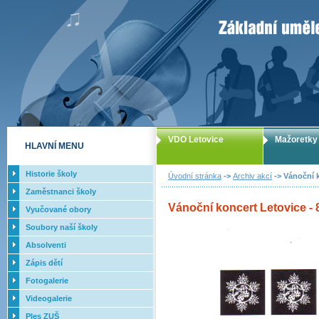
ZUŠ Letovice -
VDO Letovice
Mažoretky
HLAVNÍ MENU
Historie školy
Úvodní stránka
->
Archiv akcí
-> Vánoční k
Zaměstnanci školy
Vánoční koncert Letovice - 
Vyučované obory
Soubory naší školy
Absolventi
Zápis dětí
Fotogalerie
Videogalerie
Ples ZUŠ