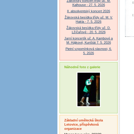
Žákovský koncert třídy uč. M.
Kalhouse - 27. 5. 2026
II. absolventský koncert 2026
Žákovská besídka třídy uč. M. V.
Hakla - 7. 5. 2026
Žákovská besídka třídy uč. D.
Lžíčařové - 20. 5. 2026
Jarní koncertík uč. A. Kambové a
M. Hájkové, Kunštát 7. 5. 2026
Pietní vzpomínková slavnost, 6.
5. 2026
Náhodné foto z galerie
Základní umělecká škola
Letovice, příspěvková
organizace