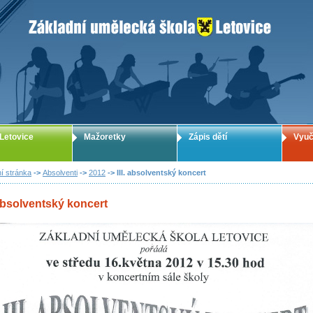
ZUŠ Letovice - Základní umělecká škola
Letovice
Mažoretky
Zápis dětí
Vyuč
í stránka
->
Absolventi
->
2012
-> III. absolventský koncert
 absolventský koncert