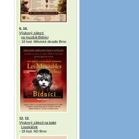
6. 10.
Výukový zájezd
na muzikál Bídníci
- 18 hod. Městské divadlo Brno
12. 12.
Výukový zájezd na balet
Louskáček
- 18 hod. ND Brno