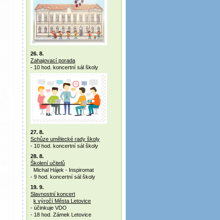
26. 8.
Zahajovací porada
- 10 hod. koncertní sál školy
27. 8.
Schůze umělecké rady školy
- 10 hod. koncertní sál školy
28. 8.
Školení učitelů
Michal Hájek - Inspiromat
- 9 hod. koncertní sál školy
19. 9.
Slavnostní koncert
k výročí Města Letovice
- účinkuje VDO
- 18 hod. Zámek Letovice