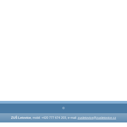
©
ZUŠ Letovice
, mobil: +420 777 674 203, e-mail:
zusletovice@zusletovice.cz