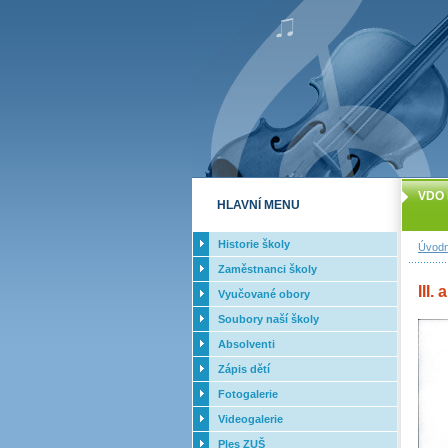
VDO 
HLAVNÍ MENU
Historie školy
Úvodn
Zaměstnanci školy
III.
Vyučované obory
Soubory naší školy
Absolventi
Zápis dětí
Fotogalerie
Videogalerie
Ples ZUŠ