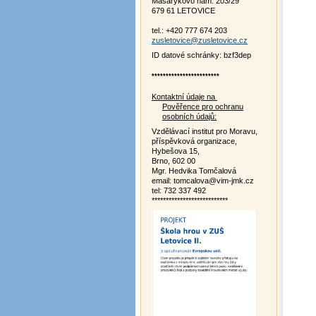
Masarykovo nám. 203/29
679 61 LETOVICE
tel.: +420 777 674 203
zusletovice@zusletovice.cz
ID datové schránky: bzf3dep
************************
Kontaktní údaje na
Pověřence pro ochranu
osobních údajů:
Vzdělávací institut pro Moravu,
příspěvková organizace,
Hybešova 15,
Brno, 602 00
Mgr. Hedvika Tomčalová
email: tomcalova@vim-jmk.cz
tel: 732 337 492
***************************