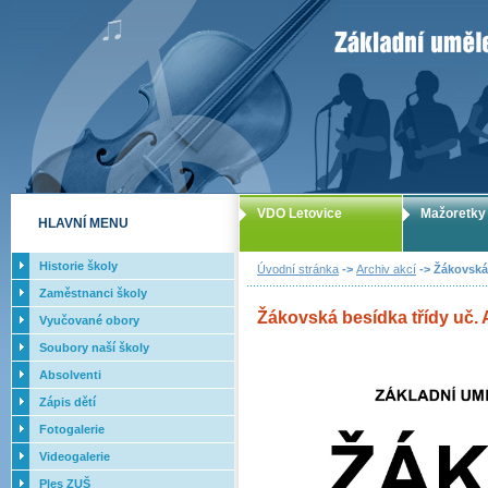
ZUŠ Letovice -
VDO Letovice
Mažoretky
HLAVNÍ MENU
Historie školy
Úvodní stránka
->
Archiv akcí
-> Žákovská 
Zaměstnanci školy
Žákovská besídka třídy uč. 
Vyučované obory
Soubory naší školy
Absolventi
Zápis dětí
Fotogalerie
Videogalerie
Ples ZUŠ