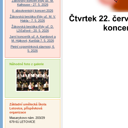
Žákovský koncert třídy uč. M.
Kalhouse - 27. 5. 2026
II. absolventský koncert 2026
Žákovská besídka třídy uč. M. V.
Hakla - 7. 5. 2026
Žákovská besídka třídy uč. D.
Lžíčařové - 20. 5. 2026
Jarní koncertík uč. A. Kambové a
M. Hájkové, Kunštát 7. 5. 2026
Pietní vzpomínková slavnost, 6.
5. 2026
Náhodné foto z galerie
Základní umělecká škola
Letovice, příspěvková
organizace
Masarykovo nám. 203/29
679 61 LETOVICE