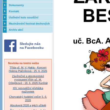
Dokumenty
Kontakt
Ústřední kolo soutěžní
přehlídky dechových orchestrů
Mezinárodní festival dechových
ZUŠ - 2017
orchestrů - Letovice
Archiv akcí
Sledujte nás
na Facebooku
Novinka na tomto webu
Třída uč. M. V. Hakla - Koncert
Helena Ptáčníková - 25. 6. 2026
Závěrečné a absolventské
vystoupení třídy uč. M.
Ošlejškové - 18. 6. 2026 Kunštát
XIV. nesoutěžní přehlídka
mažoretek
Chorvatský hudební večer 5. 6.
2026
Absolventi 2026 a jejich učitelé