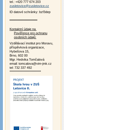
tel.: +420 777 674 203
zusletovice@zusletovice.cz
ID datové schránky: bzf3dep
************************
Kontaktní údaje na
Pověřence pro ochranu
osobních údajů:
Vzdělávací institut pro Moravu,
příspěvková organizace,
Hybešova 15,
Brno, 602 00
Mgr. Hedvika Tomčalová
email: tomcalova@vim-jmk.cz
tel: 732 337 492
***************************