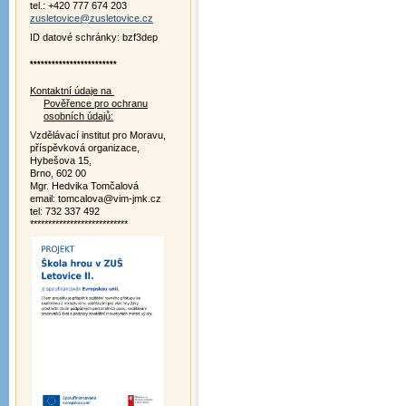
tel.: +420 777 674 203
zusletovice@zusletovice.cz
ID datové schránky: bzf3dep
************************
Kontaktní údaje na
Pověřence pro ochranu
osobních údajů:
Vzdělávací institut pro Moravu,
příspěvková organizace,
Hybešova 15,
Brno, 602 00
Mgr. Hedvika Tomčalová
email: tomcalova@vim-jmk.cz
tel: 732 337 492
***************************