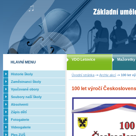
ZUŠ Letovice -
VDO Letovice
Mažoretky
HLAVNÍ MENU
Historie školy
Úvodní stránka
->
Archiv akcí
-> 100 let v
Zaměstnanci školy
100 let výročí Československ
Vyučované obory
Soubory naší školy
Absolventi
Zápis dětí
Fotogalerie
Videogalerie
Ples ZUŠ