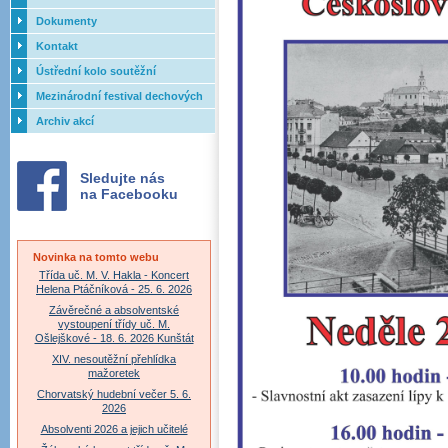
Dokumenty
Kontakt
Ústřední kolo soutěžní
přehlídky dechových orchestrů
Mezinárodní festival dechových
ZUŠ - 2017
orchestrů - Letovice
Archiv akcí
Sledujte nás
na Facebooku
Novinka na tomto webu
Třída uč. M. V. Hakla - Koncert
Helena Ptáčníková - 25. 6. 2026
Závěrečné a absolventské
vystoupení třídy uč. M.
Ošlejškové - 18. 6. 2026 Kunštát
XIV. nesoutěžní přehlídka
mažoretek
Chorvatský hudební večer 5. 6.
2026
Absolventi 2026 a jejich učitelé