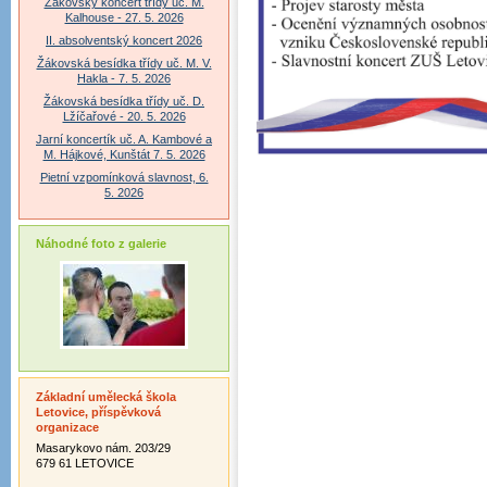
Žákovský koncert třídy uč. M.
Kalhouse - 27. 5. 2026
II. absolventský koncert 2026
Žákovská besídka třídy uč. M. V.
Hakla - 7. 5. 2026
Žákovská besídka třídy uč. D.
Lžíčařové - 20. 5. 2026
Jarní koncertík uč. A. Kambové a
M. Hájkové, Kunštát 7. 5. 2026
Pietní vzpomínková slavnost, 6.
5. 2026
Náhodné foto z galerie
Základní umělecká škola
Letovice, příspěvková
organizace
Masarykovo nám. 203/29
679 61 LETOVICE