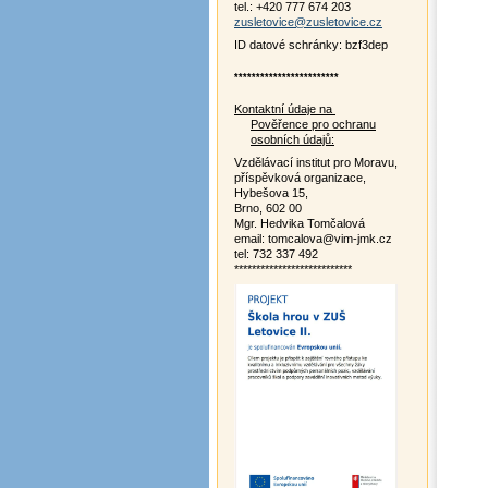
tel.: +420 777 674 203
zusletovice@zusletovice.cz
ID datové schránky: bzf3dep
************************
Kontaktní údaje na
Pověřence pro ochranu
osobních údajů:
Vzdělávací institut pro Moravu,
příspěvková organizace,
Hybešova 15,
Brno, 602 00
Mgr. Hedvika Tomčalová
email: tomcalova@vim-jmk.cz
tel: 732 337 492
***************************