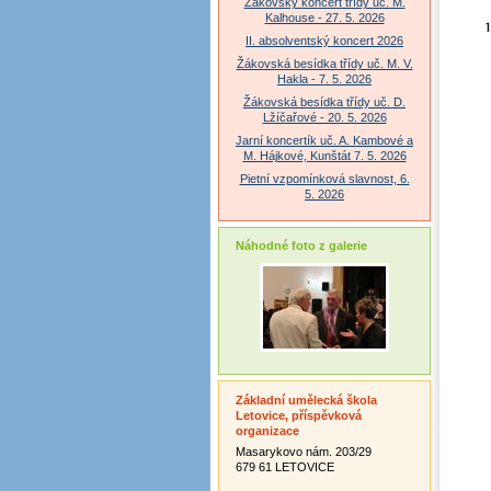
Žákovský koncert třídy uč. M.
Kalhouse - 27. 5. 2026
II. absolventský koncert 2026
Žákovská besídka třídy uč. M. V.
Hakla - 7. 5. 2026
Žákovská besídka třídy uč. D.
Lžíčařové - 20. 5. 2026
Jarní koncertík uč. A. Kambové a
M. Hájkové, Kunštát 7. 5. 2026
Pietní vzpomínková slavnost, 6.
5. 2026
Náhodné foto z galerie
Základní umělecká škola
Letovice, příspěvková
organizace
Masarykovo nám. 203/29
679 61 LETOVICE