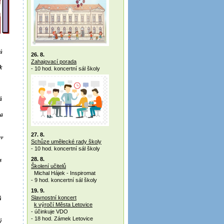
26. 8.
Zahajovací porada
- 10 hod. koncertní sál školy
27. 8.
Schůze umělecké rady školy
- 10 hod. koncertní sál školy
28. 8.
Školení učitelů
Michal Hájek - Inspiromat
- 9 hod. koncertní sál školy
19. 9.
Slavnostní koncert
k výročí Města Letovice
- účinkuje VDO
- 18 hod. Zámek Letovice