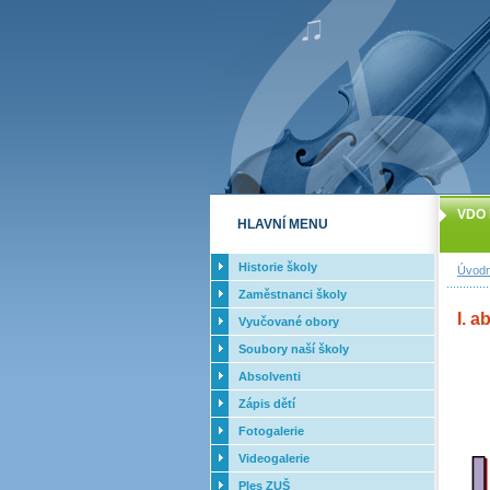
VDO 
HLAVNÍ MENU
Historie školy
Úvodn
Zaměstnanci školy
I. a
Vyučované obory
Soubory naší školy
Absolventi
Zápis dětí
Fotogalerie
Videogalerie
Ples ZUŠ