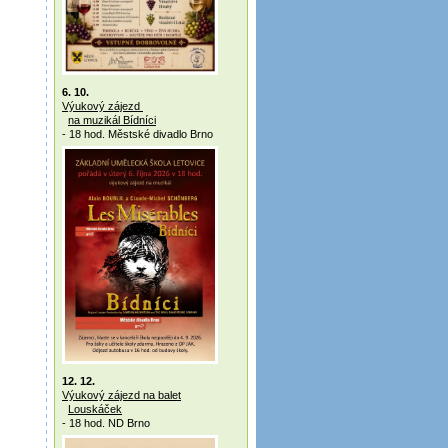
6. 10.
Výukový zájezd
na muzikál Bídníci
- 18 hod. Městské divadlo Brno
12. 12.
Výukový zájezd na balet
Louskáček
- 18 hod. ND Brno