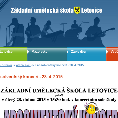
ZUŠ Letovice - Základní umělecká škola
Letovice
Mažoretky
Zápis dětí
Vyuč
í stránka
->
Archiv akcí
-> I. absolventský koncert - 28. 4. 2015
bsolventský koncert - 28. 4. 2015