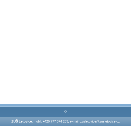
©
ZUŠ Letovice
, mobil: +420 777 674 203, e-mail:
zusletovice@zusletovice.cz