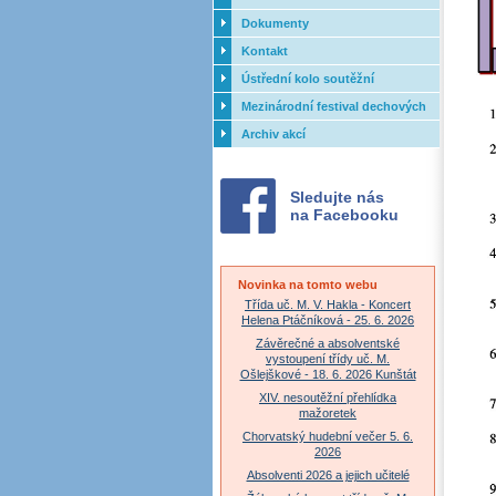
Dokumenty
Kontakt
Ústřední kolo soutěžní
přehlídky dechových orchestrů
Mezinárodní festival dechových
ZUŠ - 2017
orchestrů - Letovice
Archiv akcí
Sledujte nás
na Facebooku
Novinka na tomto webu
Třída uč. M. V. Hakla - Koncert
Helena Ptáčníková - 25. 6. 2026
Závěrečné a absolventské
vystoupení třídy uč. M.
Ošlejškové - 18. 6. 2026 Kunštát
XIV. nesoutěžní přehlídka
mažoretek
Chorvatský hudební večer 5. 6.
2026
Absolventi 2026 a jejich učitelé