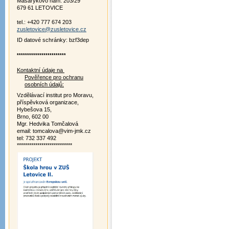
Masarykovo nám. 203/29
679 61 LETOVICE
tel.: +420 777 674 203
zusletovice@zusletovice.cz
ID datové schránky: bzf3dep
************************
Kontaktní údaje na
Pověřence pro ochranu
osobních údajů:
Vzdělávací institut pro Moravu,
příspěvková organizace,
Hybešova 15,
Brno, 602 00
Mgr. Hedvika Tomčalová
email: tomcalova@vim-jmk.cz
tel: 732 337 492
***************************