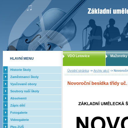
ZUŠ Letovice -
VDO Letovice
Mažoretky
HLAVNÍ MENU
Historie školy
Úvodní stránka
->
Archiv akcí
-> Novoroční
Zaměstnanci školy
Novoroční besídka třídy uč. 
Vyučované obory
Soubory naší školy
Absolventi
Zápis dětí
Fotogalerie
Videogalerie
Ples ZUŠ