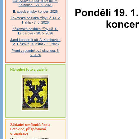
Žákovský koncert třídy uč. M.
Kalhouse - 27. 5. 2026
II. absolventský koncert 2026
Žákovská besídka třídy uč. M. V.
Hakla - 7. 5. 2026
Žákovská besídka třídy uč. D.
Lžíčařové - 20. 5. 2026
Jarní koncertík uč. A. Kambové a
M. Hájkové, Kunštát 7. 5. 2026
Pietní vzpomínková slavnost, 6.
5. 2026
Náhodné foto z galerie
Základní umělecká škola
Letovice, příspěvková
organizace