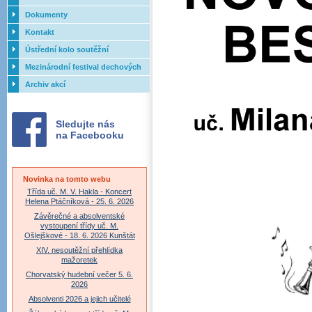
Dokumenty
Kontakt
Ústřední kolo soutěžní
přehlídky dechových orchestrů
Mezinárodní festival dechových
ZUŠ - 2017
orchestrů - Letovice
Archiv akcí
Sledujte nás
na Facebooku
Novinka na tomto webu
Třída uč. M. V. Hakla - Koncert
Helena Ptáčníková - 25. 6. 2026
Závěrečné a absolventské
vystoupení třídy uč. M.
Ošlejškové - 18. 6. 2026 Kunštát
XIV. nesoutěžní přehlídka
mažoretek
Chorvatský hudební večer 5. 6.
2026
Absolventi 2026 a jejich učitelé