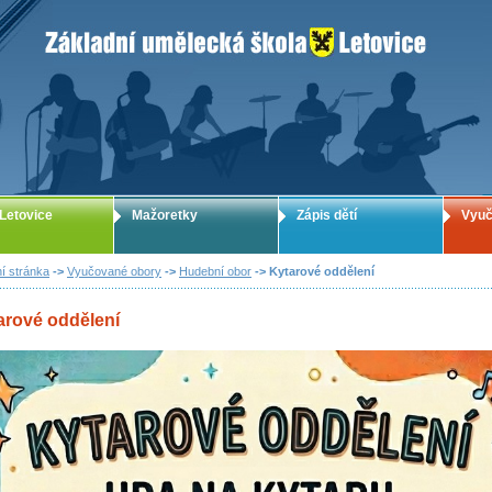
ZUŠ Letovice - Základní umělecká škola
Letovice
Mažoretky
Zápis dětí
Vyuč
í stránka
->
Vyučované obory
->
Hudební obor
-> Kytarové oddělení
arové oddělení