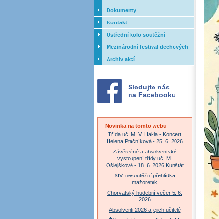
Dokumenty
Kontakt
Ústřední kolo soutěžní
přehlídky dechových orchestrů
Mezinárodní festival dechových
ZUŠ - 2017
orchestrů - Letovice
Archiv akcí
Sledujte nás
na Facebooku
Novinka na tomto webu
Třída uč. M. V. Hakla - Koncert
Helena Ptáčníková - 25. 6. 2026
Závěrečné a absolventské
vystoupení třídy uč. M.
Ošlejškové - 18. 6. 2026 Kunštát
XIV. nesoutěžní přehlídka
mažoretek
Chorvatský hudební večer 5. 6.
2026
Absolventi 2026 a jejich učitelé