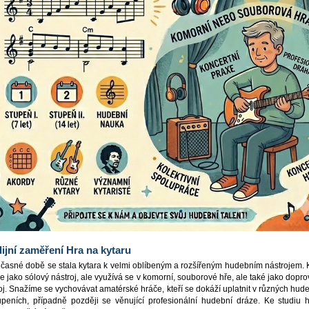
ijní zaměření
Hra na kytaru
časné době se stala kytara k velmi oblíbeným a rozšířeným hudebním nástrojem. 
 jako sólový nástroj, ale využívá se v komorní, souborové hře, ale také jako dopr
oj. Snažíme se vychovávat amatérské hráče, kteří se dokáží uplatnit v různých hud
peních, případně později se věnující profesionální hudební dráze. Ke studiu 