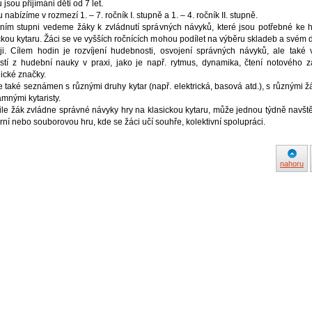
 jsou přijímáni děti od 7 let.
 nabízíme v rozmezí 1. – 7. ročník I. stupně a 1. – 4. ročník II. stupně.
ním stupni vedeme žáky k zvládnutí správných návyků, které jsou potřebné ke 
ckou kytaru. Žáci se ve vyšších ročnících mohou podílet na výběru skladeb a svém 
ji. Cílem hodin je rozvíjení hudebnosti, osvojení správných návyků, ale také v
stí z hudební nauky v praxi, jako je např. rytmus, dynamika, čtení notového z
ické značky.
e také seznámen s různými druhy kytar (např. elektrická, basová atd.), s různými ž
mnými kytaristy.
le žák zvládne správné návyky hry na klasickou kytaru, může jednou týdně navšt
ní nebo souborovou hru, kde se žáci učí souhře, kolektivní spolupráci.
nahoru