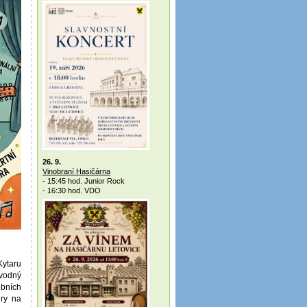
26. 9.
Vinobraní Hasičárna
- 15:45 hod. Junior Rock
- 16:30 hod. VDO
Kytaru
ovodný
ebních
hry na