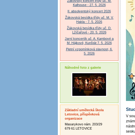
Žákovský koncert třídy uč. M.
Kalhouse - 27. 5. 2026
II. absolventský koncert 2026
Žákovská besídka třídy uč. M. V.
Hakla - 7. 5. 2026
Žákovská besídka třídy uč. D.
Lžíčařové - 20. 5. 2026
Jarní koncertík uč. A. Kambové a
M. Hájkové, Kunštát 7. 5. 2026
Pietní vzpomínková slavnost, 6.
5. 2026
Náhodné foto z galerie
Stud
Základní umělecká škola
Letovice, příspěvková
V sou
organizace
známe
Masarykovo nám. 203/29
nástr
679 61 LETOVICE
sesku