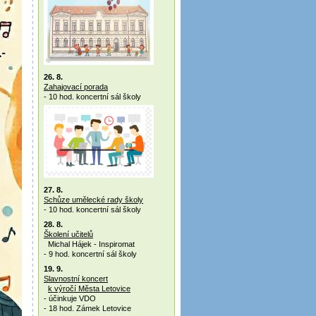
26. 8.
Zahajovací porada
- 10 hod. koncertní sál školy
27. 8.
Schůze umělecké rady školy
- 10 hod. koncertní sál školy
28. 8.
Školení učitelů
Michal Hájek - Inspiromat
- 9 hod. koncertní sál školy
19. 9.
Slavnostní koncert
k výročí Města Letovice
- účinkuje VDO
- 18 hod. Zámek Letovice