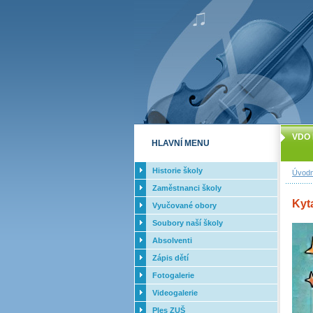
VDO 
HLAVNÍ MENU
Historie školy
Úvodn
Zaměstnanci školy
Kyt
Vyučované obory
Soubory naší školy
Absolventi
Zápis dětí
Fotogalerie
Videogalerie
Ples ZUŠ