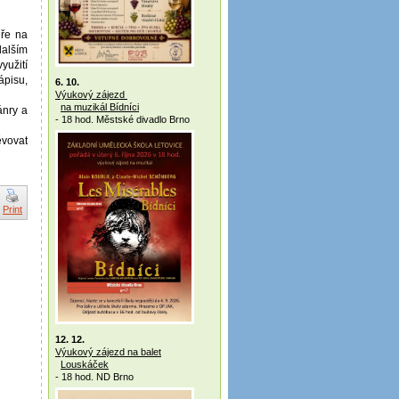
hře na
dalším
yužití
ápisu,
6. 10.
Výukový zájezd
na muzikál Bídníci
ánry a
- 18 hod. Městské divadlo Brno
ěvovat
Print
12. 12.
Výukový zájezd na balet
Louskáček
- 18 hod. ND Brno