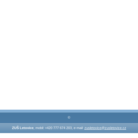
©
ZUŠ Letovice
, mobil: +420 777 674 203, e-mail:
zusletovice@zusletovice.cz