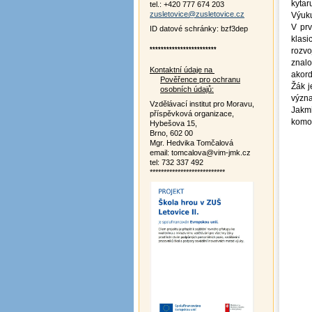
kytaru
tel.: +420 777 674 203
zusletovice@zusletovice.cz
Výuku
V prv
ID datové schránky: bzf3dep
klasi
************************
rozvo
znalo
Kontaktní údaje na
akord
Pověřence pro ochranu
Žák j
osobních údajů:
význa
Vzdělávací institut pro Moravu,
Jakmi
příspěvková organizace,
komor
Hybešova 15,
Brno, 602 00
Mgr. Hedvika Tomčalová
email: tomcalova@vim-jmk.cz
tel: 732 337 492
***************************