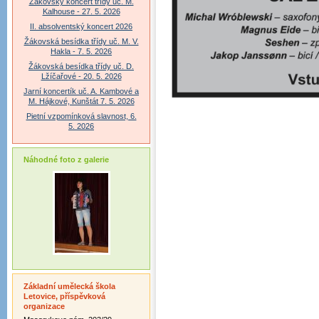
Žákovský koncert třídy uč. M.
Kalhouse - 27. 5. 2026
II. absolventský koncert 2026
Žákovská besídka třídy uč. M. V.
Hakla - 7. 5. 2026
Žákovská besídka třídy uč. D.
Lžíčařové - 20. 5. 2026
Jarní koncertík uč. A. Kambové a
M. Hájkové, Kunštát 7. 5. 2026
Pietní vzpomínková slavnost, 6.
5. 2026
Náhodné foto z galerie
Základní umělecká škola
Letovice, příspěvková
organizace