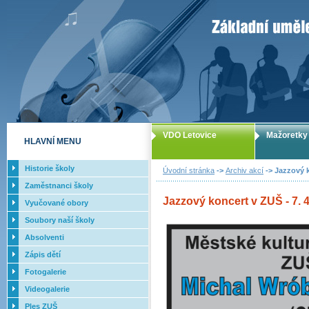
ZUŠ Letovice -
VDO Letovice
Mažoretky
HLAVNÍ MENU
Historie školy
Úvodní stránka
->
Archiv akcí
-> Jazzový k
Zaměstnanci školy
Jazzový koncert v ZUŠ - 7. 4
Vyučované obory
Soubory naší školy
Absolventi
Zápis dětí
Fotogalerie
Videogalerie
Ples ZUŠ