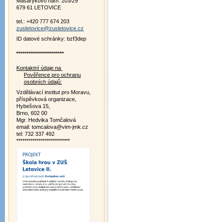
Masarykovo nám. 203/29
679 61 LETOVICE
tel.: +420 777 674 203
zusletovice@zusletovice.cz
ID datové schránky: bzf3dep
************************
Kontaktní údaje na
Pověřence pro ochranu
osobních údajů:
Vzdělávací institut pro Moravu,
příspěvková organizace,
Hybešova 15,
Brno, 602 00
Mgr. Hedvika Tomčalová
email: tomcalova@vim-jmk.cz
tel: 732 337 492
***************************