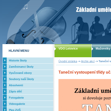
ZUŠ Letovice -
VDO Letovice
Mažoretky
HLAVNÍ MENU
Historie školy
Úvodní stránka
->
Archiv akcí
-> Taneční v
Zaměstnanci školy
Taneční vystoupení třídy uč.
Vyučované obory
Soubory naší školy
Absolventi
Zápis dětí
Fotogalerie
Videogalerie
Ples ZUŠ