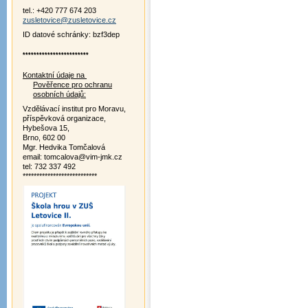
tel.: +420 777 674 203
zusletovice@zusletovice.cz
ID datové schránky: bzf3dep
************************
Kontaktní údaje na
Pověřence pro ochranu
osobních údajů:
Vzdělávací institut pro Moravu,
příspěvková organizace,
Hybešova 15,
Brno, 602 00
Mgr. Hedvika Tomčalová
email: tomcalova@vim-jmk.cz
tel: 732 337 492
***************************