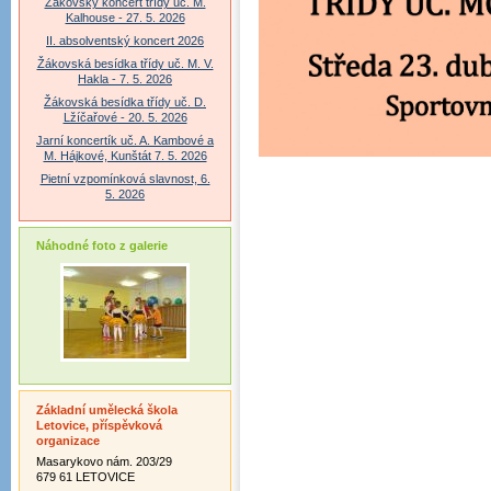
Žákovský koncert třídy uč. M.
Kalhouse - 27. 5. 2026
II. absolventský koncert 2026
Žákovská besídka třídy uč. M. V.
Hakla - 7. 5. 2026
Žákovská besídka třídy uč. D.
Lžíčařové - 20. 5. 2026
Jarní koncertík uč. A. Kambové a
M. Hájkové, Kunštát 7. 5. 2026
Pietní vzpomínková slavnost, 6.
5. 2026
Náhodné foto z galerie
Základní umělecká škola
Letovice, příspěvková
organizace
Masarykovo nám. 203/29
679 61 LETOVICE