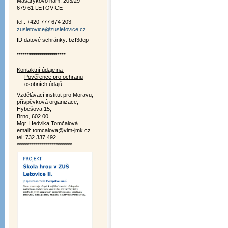
Masarykovo nám. 203/29
679 61 LETOVICE
tel.: +420 777 674 203
zusletovice@zusletovice.cz
ID datové schránky: bzf3dep
************************
Kontaktní údaje na
Pověřence pro ochranu
osobních údajů:
Vzdělávací institut pro Moravu,
příspěvková organizace,
Hybešova 15,
Brno, 602 00
Mgr. Hedvika Tomčalová
email: tomcalova@vim-jmk.cz
tel: 732 337 492
***************************