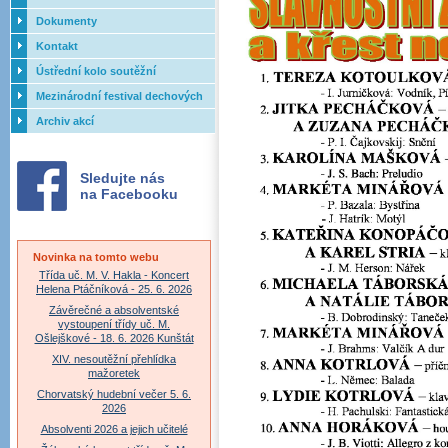
Dokumenty
Kontakt
Ústřední kolo soutěžní
přehlídky dechových orchestrů
Mezinárodní festival dechových
ZUŠ - 2017
orchestrů - Letovice
Archiv akcí
Sledujte nás
na Facebooku
Novinka na tomto webu
Třída uč. M. V. Hakla - Koncert
Helena Ptáčníková - 25. 6. 2026
Závěrečné a absolventské
vystoupení třídy uč. M.
Ošlejškové - 18. 6. 2026 Kunštát
XIV. nesoutěžní přehlídka
mažoretek
Chorvatský hudební večer 5. 6.
2026
Absolventi 2026 a jejich učitelé