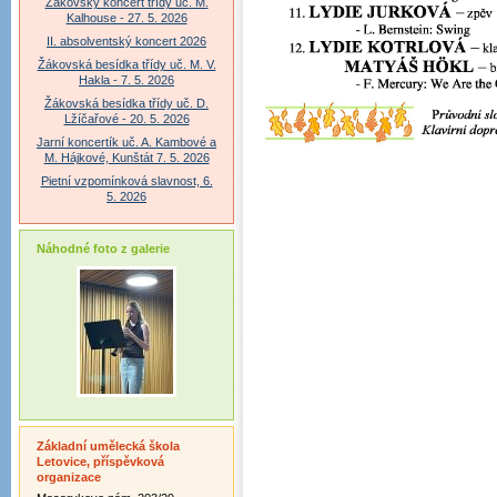
Žákovský koncert třídy uč. M.
Kalhouse - 27. 5. 2026
II. absolventský koncert 2026
Žákovská besídka třídy uč. M. V.
Hakla - 7. 5. 2026
Žákovská besídka třídy uč. D.
Lžíčařové - 20. 5. 2026
Jarní koncertík uč. A. Kambové a
M. Hájkové, Kunštát 7. 5. 2026
Pietní vzpomínková slavnost, 6.
5. 2026
Náhodné foto z galerie
Základní umělecká škola
Letovice, příspěvková
organizace