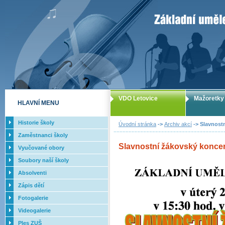
ZUŠ Letovice -
VDO Letovice
Mažoretky
HLAVNÍ MENU
Historie školy
Úvodní stránka
->
Archiv akcí
-> Slavnostn
Zaměstnanci školy
Slavnostní žákovský koncert
Vyučované obory
Soubory naší školy
Absolventi
Zápis dětí
Fotogalerie
Videogalerie
Ples ZUŠ