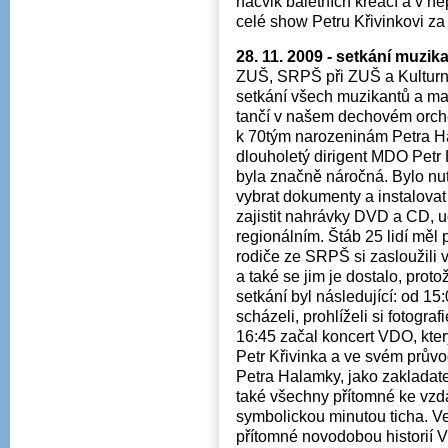
nácvik baletních kreací a v ne
celé show Petru Křivinkovi za
28. 11. 2009 - setkání muzi
ZUŠ, SRPŠ při ZUŠ a Kulturní 
setkání všech muzikantů a mažor
tančí v našem dechovém orche
k 70tým narozeninám Petra Ha
dlouholetý dirigent MDO Petr 
byla značně náročná. Bylo nutn
vybrat dokumenty a instalovat v
zajistit nahrávky DVD a CD, ud
regionálním. Štáb 25 lidí měl
rodiče ze SRPŠ si zasloužili
a také se jim je dostalo, prot
setkání byl následující: od 1
scházeli, prohlíželi si fotogra
16:45 začal koncert VDO, kter
Petr Křivinka a ve svém prův
Petra Halamky, jako zakladat
také všechny přítomné ke vzd
symbolickou minutou ticha. V
přítomné novodobou historií V