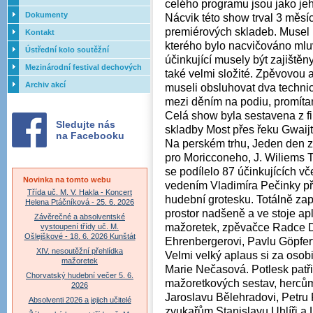
celého programu jsou jako jeho
Dokumenty
Nácvik této show trval 3 měsíc
premiérových skladeb. Musel 
Kontakt
kterého bylo nacvičováno mlu
Ústřední kolo soutěžní
účinkující musely být zajiště
přehlídky dechových orchestrů
Mezinárodní festival dechových
také velmi složité. Zpěvovou a
ZUŠ - 2017
orchestrů - Letovice
Archiv akcí
museli obsluhovat dva techni
mezi děním na podiu, promíta
Celá show byla sestavena z fi
Sledujte nás
skladby Most přes řeku Gwaijt
na Facebooku
Na perském trhu, Jeden den z
pro Moricconeho, J. Wiliems Tr
se podílelo 87 účinkujících vč
Novinka na tomto webu
vedením Vladimíra Pečinky př
Třída uč. M. V. Hakla - Koncert
hudební grotesku. Totálně zap
Helena Ptáčníková - 25. 6. 2026
prostor nadšeně a ve stoje ap
Závěrečné a absolventské
mažoretek, zpěvačce Radce D
vystoupení třídy uč. M.
Ošlejškové - 18. 6. 2026 Kunštát
Ehrenbergerovi, Pavlu Göpfert
XIV. nesoutěžní přehlídka
Velmi velký aplaus si za osobi
mažoretek
Marie Nečasová. Potlesk patř
Chorvatský hudební večer 5. 6.
mažoretkových sestav, hercům
2026
Jaroslavu Bělehradovi, Petru 
Absolventi 2026 a jejich učitelé
zvukařům Stanislavu Uhlíři a 