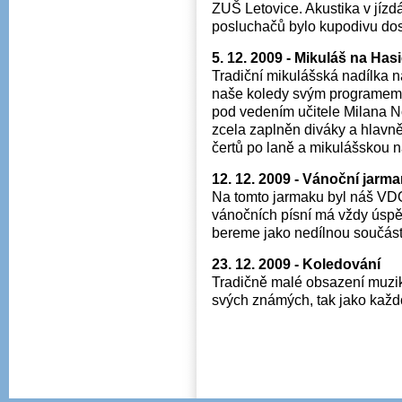
ZUŠ Letovice. Akustika v jízdá
posluchačů bylo kupodivu dos
5. 12. 2009 - Mikuláš na Has
Tradiční mikulášská nadílka 
naše koledy svým programem
pod vedením učitele Milana No
zcela zaplněn diváky a hlavně 
čertů po laně a mikulášskou n
12. 12. 2009 - Vánoční jarm
Na tomto jarmaku byl náš VDO
vánočních písní má vždy úspěc
bereme jako nedílnou součás
23. 12. 2009 - Koledování
Tradičně malé obsazení muzik
svých známých, tak jako každ