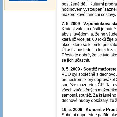
postižené děti. Kulturní prog
hodinovém vystoupení zazněl
mažoretkové taneční sestavy.
7. 5. 2009 - Vzpomínková s
Krutost válek a násilí je nut
aby si uvědomila, že ne všude
která již více jak 60 roků žij
akce, které se k těmto příležit
Účast v posledních letech zac
Přesto je dobré, že se tyto 
se jich účastnit.
8. 5. 2009 - Soutěž mažore
VDO byl společně s dechovo
orchestrem, který doprovázel
soutěže mažoretek ČR. Tato 
všech zúčastěných mažoretko
samotná soutěž. Za krásného p
dechové hudby dokázaly, že ž
16. 5. 2009 - Koncert v Pros
Sobotní dopoledne patřilo hl