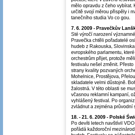
mělo opravdu z čeho vybírat
určitě svojí měrou přispěly i
tanečního studia Vo co gou.
7. 6. 2009 - Pravečkův Lanš
Sté výročí narození významné
Pravečka chtěli pořadatelé os
hudeb z Rakouska, Slovinska
evropského parlamentu, které 
orchestrům přijet, protože měl
festivalu nešel změnit. Přesto 
strany kvality pozvaných orc
Mohelnice, Prostějova, Přelou
skladatele velmi důstojně. Bo
žalostná. V této oblasti se m
včasnou reklamní kampaní, ož
vyhlášený festival. Po organiz
zvládnut a zejména průvodní 
18. - 21. 6. 2009 - Polské Św
Po devíti letech navštívil VD
pořádá každoroční mezinárodn