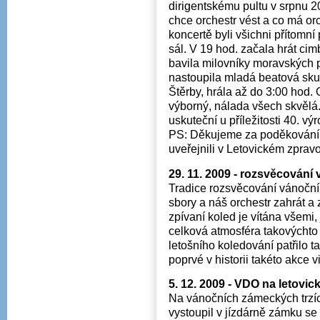
dirigentskému pultu v srpnu 2
chce orchestr vést a co má orc
koncertě byli všichni přítomní
sál. V 19 hod. začala hrát c
bavila milovníky moravských 
nastoupila mladá beatová sku
Štěrby, hrála až do 3:00 hod. 
výborný, nálada všech skvělá. 
uskuteční u příležitosti 40. vý
PS: Děkujeme za poděkování K
uveřejnili v Letovickém zpravo
29. 11. 2009 - rozsvěcování
Tradice rozsvěcování vánočníh
sbory a náš orchestr zahrát a z
zpívaní koled je vítána všemi, 
celková atmosféra takovýchto 
letošního koledování patřilo t
poprvé v historii takéto akce v
5. 12. 2009 - VDO na letovi
Na vánočních zámeckých trzí
vystoupil v jízdárně zámku 