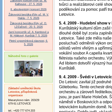
Žákovský koncert třídy uč. M.
tvůrci a realizátorovi celé sho
Kalhouse - 27. 5. 2026
poděkování za pomoc patří t
II. absolventský koncert 2026
Letovice.
Žákovská besídka třídy uč. M. V.
Hakla - 7. 5. 2026
5. 4. 2009 - Hudební show v
Žákovská besídka třídy uč. D.
Lžíčařové - 20. 5. 2026
Kunštátský kulturní dům zašil
Jarní koncertík uč. A. Kambové a
dlouhé době byl zcela zaplněn
M. Hájkové, Kunštát 7. 5. 2026
Letovice. Také zde měla naše
Pietní vzpomínková slavnost, 6.
posluchači odměnili výkon orc
5. 2026
sólistů velmi vřelým a upřímn
vokální soubor A capella kvart
Náhodné foto z galerie
flétnista našeho orchestru. Vý
Ad libitem dotvořil výrazný hu
Kunštátě.
9. 4. 2009 - Švédi v Letovicí
Do Letovic zavítal již podruh
Göteborku. Tento orchestr di
Základní umělecká škola
orchestru a zároveň ředitelko
Letovice, příspěvková
organizace
jsou, je paní Marie Holeček. 
Masarykovo nám. 203/29
náměstí v Boskovicích a odpo
679 61 LETOVICE
letovickém kulturním domě. 
tel.: +420 777 674 203
postarala. Dobře jedli, ukázal