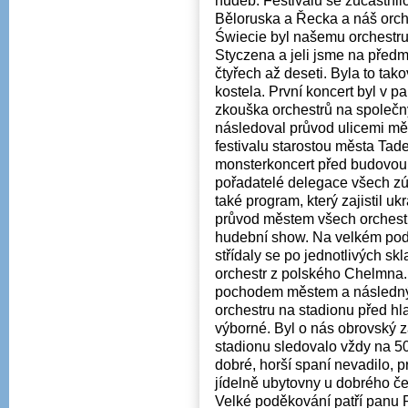
hudeb. Festivalu se zúčastnil
Běloruska a Řecka a náš orche
Świecie byl našemu orchestru
Styczena a jeli jsme na předm
čtyřech až deseti. Byla to tako
kostela. První koncert byl v p
zkouška orchestrů na společn
následoval průvod ulicemi mě
festivalu starostou města Ta
monsterkoncert před budovou 
pořadatelé delegace všech zú
také program, který zajistil u
průvod městem všech orchestr
hudební show. Na velkém podi
střídaly se po jednotlivých s
orchestr z polského Chelmna.
pochodem městem a následný
orchestru na stadionu před hl
výborné. Byl o nás obrovský 
stadionu sledovalo vždy na 50
dobré, horší spaní nevadilo, 
jídelně ubytovny u dobrého č
Velké poděkování patří panu 