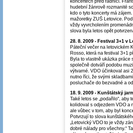
koncertech před radnicí. Franti
hudební žánrově rozmanité sou
kdo o tyto koncerty má zájem.
mažoretky ZUŠ Letovice. Podl
vždy vyvrcholením promenádní
slova byla letos opět potvrzen
28. 8. 2009 - Festival 3+1 v 
Páteční večer na letovickém K
Rosso, která na festival 3+1 př
Byla to vlastně ukázka práce s
společně dotváří podobu muzi
výtvarné. VDO účinkoval asi 
nutno říci, že svými skladbam
posluchače do bezvadné a od
18. 9. 2009 - Kunštátský jar
Také letos se „podařilo“, aby
kolidoval s odjezdem VDO a m
ale vůbec v tom, aby byl konc
Potvrzují to slova kunštátskéh
„Letovický VDO to je vždy záru
dobré nálady pro všechny.“ Ta