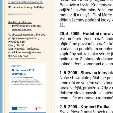
zusletovice@zusletovice.cz
Boskovic a Lysic. Koncerty se
ID datové schránky: bzf3dep
odjížděli s vědomím, že v Letov
rádi uvidí a uslyší. Paní Mar
************************
dělat všechny potřební kroky 
Kontaktní údaje na
11.
Pověřence pro ochranu
osobních údajů:
20. 4. 2009 - Hudební show 
Vzdělávací institut pro Moravu,
příspěvková organizace,
Výborné reference o naší hude
Hybešova 15,
přijímáme pozvání na naše ú
Brno, 602 00
o účast na pondělním odpoled
Mgr. Hedvika Tomčalová
email: tomcalova@vim-jmk.cz
zaplněný sál, tak jako všude j
tel: 732 337 492
potleskem. Z tohoto představe
***************************
snímán třemi kamerami a je t
1. 5. 2009 - Show na letovi
Naše show stále přitahuje publ
tentokrát ve velkém sále záme
atraktivnější, protože každý z 
dobrém slova smyslu, situační
rostou. Je to opravdu radostná
2. 5. 2009 - Koncert Rudka
Svaz tělesně postižených us