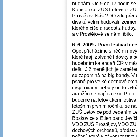
hudbám. Od 9 do 12 hodin se 
Koničanka, ZUŠ Letovice, ZU
Prostějov. Náš VDO zde předv
diváků velmi bodovali, zejm
kterého čišela radost z hudby
a v Prostějově se nám líbilo.
6. 6. 2009 - První festival
Opět přicházíme s něčím nový
které hrají zpívané lidovky a 
hudebním kalendáři ČR v měsí
dešti. Již méně jich je zaměř
se zapomíná na big bandy. V
psané pro velké dechové orc
inspirovány, nebo jsou to vyl
aranžím nemají daleko. Proto
budeme na letovickém festival
letošním prvním ročníku se na
ZUŠ Letovice pod vedením Le
Boskovice a Etien band Jevíč
VDO ZUŠ Prostějov, VDO ZUŠ
dechových orchestrů, představ
počasí, které v závěru festiva