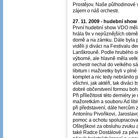
Prostějov. Naše půlhodinové 
zájem o náš orchestr.
27. 11. 2009 - hudební show
První hudební show VDO měla 
hrála 9x v nejrůznějších obměn
domě a na zámku. Dále byla p
viděli ji diváci na Festivalu 
Lanškrouně. Podle hrubého odh
výborné, ale hlavně měla velký
orchestr nechal do velkého s
libitum i mažoretky byli v plné
komplet a nic tedy nebránilo 
všichni, jak aktéři, tak diváci
dobré občerstvení formou boha
Při příležitosti této derniér
mažoretkám a souboru Ad libi
při představení, dále hercům
Antonínu Pivoňkovi, Jaroslavo
pomoc a ochotu spolupracovat
Ošlejškovi za obsluhu zvuku 
také Radce Dostálové za pěv