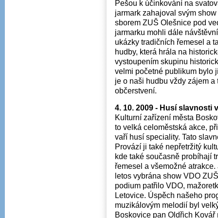
Pešou k účinkování na svatov
jarmark zahajoval svým show
sborem ZUŠ Olešnice pod vede
jarmarku mohli dále návštěvn
ukázky tradičních řemesel a t
hudby, která hrála na histori
vystoupením skupinu historick
velmi početné publikum bylo ji
je o naši hudbu vždy zájem a 
občerstvení.
4. 10. 2009 - Husí slavnosti
Kulturní zařízení města Boskov
to velká celoměstská akce, př
vaří husí speciality. Tato slav
Provází ji také nepřetržitý k
kde také současně probíhají t
řemesel a všemožné atrakce. 
letos vybrána show VDO ZUŠ 
podium patřilo VDO, mažoret
Letovice. Úspěch našeho pro
muzikálovým melodií byl velký
Boskovice pan Oldřich Kovář n