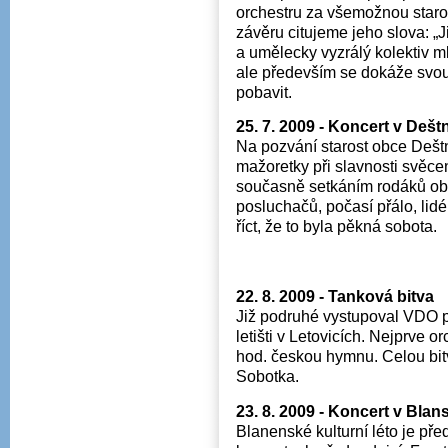
orchestru za všemožnou staro
závěru citujeme jeho slova: „J
a umělecky vyzrálý kolektiv ml
ale především se dokáže svou
pobavit.
25. 7. 2009 - Koncert v Dešt
Na pozvání starost obce Deš
mažoretky při slavnosti svěce
současně setkáním rodáků ob
posluchačů, počasí přálo, lidé
říct, že to byla pěkná sobota.
22. 8. 2009 - Tanková bitva
Již podruhé vystupoval VDO př
letišti v Letovicích. Nejprve 
hod. českou hymnu. Celou bit
Sobotka.
23. 8. 2009 - Koncert v Blan
Blanenské kulturní léto je p