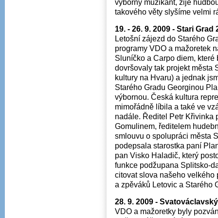
výborný muzikant, žije hudbou 
takového věty slyšíme velmi rá
19. - 26. 9. 2009 - Stari Grad
Letošní zájezd do Starého Gr
programy VDO a mažoretek n
Sluníčko a Carpo diem, které 
dovršovaly tak projekt města 
kultury na Hvaru) a jednak js
Starého Gradu Georginou Plan
výbornou. Česká kultura rep
mimořádně líbila a také ve v
nadále. Ředitel Petr Křivinka
Gomulinem, ředitelem hudební
smlouvu o spolupráci města S
podepsala starostka paní Plan
pan Visko Haladič, který post
funkce podžupana Splitsko-da
citovat slova našeho velkého 
a zpěváků Letovic a Starého G
28. 9. 2009 - Svatováclavský
VDO a mažoretky byly pozván