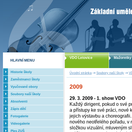
ZUŠ Letovice -
VDO Letovice
Mažoretky
HLAVNÍ MENU
Historie školy
Úvodní stránka
->
Soubory naší školy
->
V
Zaměstnanci školy
2009
Vyučované obory
Soubory naší školy
29. 3. 2009 - 1. show VDO
Absolventi
Každý dirigent, pokud o své p
Zápis dětí
a přístupy ke své práci, nov
jejich výstavbu a choreografi
Fotogalerie
nového neotřelého pořadu, v
Videogalerie
složkou vizuální, mluveným 
Ples ZUŠ