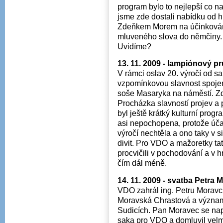
program bylo to nejlepší co n
jsme zde dostali nabídku od
Zdeňkem Morem na účinkování
mluveného slova do němčiny. I
Uvidíme?
13. 11. 2009 - lampiónový p
V rámci oslav 20. výročí od 
vzpomínkovou slavnost spoje
soše Masaryka na náměstí. Zd
Procházka slavností projev a
byl ještě krátký kulturní progr
asi nepochopena, protože účast
výročí nechtěla a ono taky v 
divit. Pro VDO a mažoretky t
procvičili v pochodování a v hr
čím dál méně.
14. 11. 2009 - svatba Petra 
VDO zahrál ing. Petru Moravci 
Moravská Chrastová a význa
Sudicích. Pan Moravec se např
saka pro VDO a domluvil velm