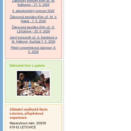
Žákovský koncert třídy uč. M.
Kalhouse - 27. 5. 2026
II. absolventský koncert 2026
Žákovská besídka třídy uč. M. V.
Hakla - 7. 5. 2026
Žákovská besídka třídy uč. D.
Lžíčařové - 20. 5. 2026
Jarní koncertík uč. A. Kambové a
M. Hájkové, Kunštát 7. 5. 2026
Pietní vzpomínková slavnost, 6.
5. 2026
Náhodné foto z galerie
Základní umělecká škola
Letovice, příspěvková
organizace
Masarykovo nám. 203/29
679 61 LETOVICE