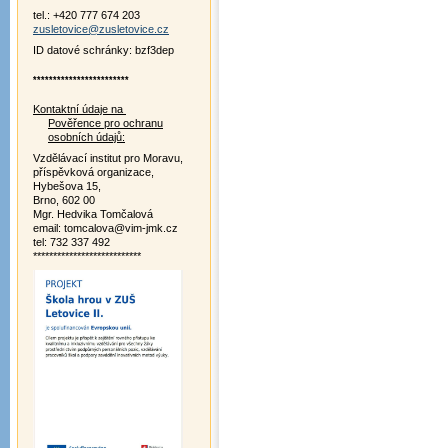
tel.: +420 777 674 203
zusletovice@zusletovice.cz
ID datové schránky: bzf3dep
************************
Kontaktní údaje na
Pověřence pro ochranu
osobních údajů:
Vzdělávací institut pro Moravu,
příspěvková organizace,
Hybešova 15,
Brno, 602 00
Mgr. Hedvika Tomčalová
email: tomcalova@vim-jmk.cz
tel: 732 337 492
***************************