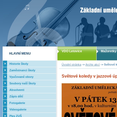
ZUŠ Letovice -
VDO Letovice
Mažoretky
HLAVNÍ MENU
Historie školy
Úvodní stránka
->
Archiv akcí
-> Světové k
Zaměstnanci školy
Světové koledy v jazzové úp
Vyučované obory
Soubory naší školy
Absolventi
Zápis dětí
Fotogalerie
Videogalerie
Ples ZUŠ