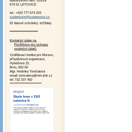
Masarykovo nám. 203/29
679 61 LETOVICE
tel.: +420 777 674 203
zusletovice@zusletovice.cz
ID datové schránky: bzf3dep
************************
Kontaktní údaje na
Pověřence pro ochranu
osobních údajů:
Vzdělávací institut pro Moravu,
příspěvková organizace,
Hybešova 15,
Brno, 602 00
Mgr. Hedvika Tomčalová
email: tomcalova@vim-jmk.cz
tel: 732 337 492
***************************