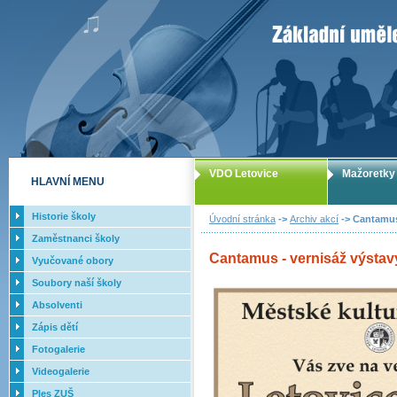
ZUŠ Letovice -
VDO Letovice
Mažoretky
HLAVNÍ MENU
Historie školy
Úvodní stránka
->
Archiv akcí
-> Cantamus 
Zaměstnanci školy
Cantamus - vernisáž výstavy
Vyučované obory
Soubory naší školy
Absolventi
Zápis dětí
Fotogalerie
Videogalerie
Ples ZUŠ