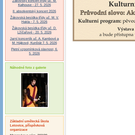
Žákovský koncert třídy uč. M.
Kalhouse - 27. 5. 2026
II. absolventský koncert 2026
Žákovská besídka třídy uč. M. V.
Hakla - 7. 5. 2026
Žákovská besídka třídy uč. D.
Lžíčařové - 20. 5. 2026
Jarní koncertík uč. A. Kambové a
M. Hájkové, Kunštát 7. 5. 2026
Pietní vzpomínková slavnost, 6.
5. 2026
Náhodné foto z galerie
Základní umělecká škola
Letovice, příspěvková
organizace