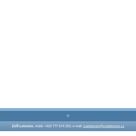
©
ZUŠ Letovice
, mobil: +420 777 674 203, e-mail:
zusletovice@zusletovice.cz