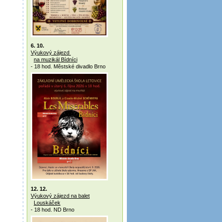
6. 10.
Výukový zájezd
na muzikál Bídníci
- 18 hod. Městské divadlo Brno
12. 12.
Výukový zájezd na balet
Louskáček
- 18 hod. ND Brno