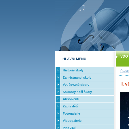
VDO 
HLAVNÍ MENU
Historie školy
Úvodn
Zaměstnanci školy
II. 
Vyučované obory
Soubory naší školy
Absolventi
Zápis dětí
Fotogalerie
Videogalerie
Ples ZUŠ