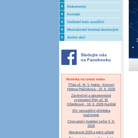
Dokumenty
Kontakt
Ústřední kolo soutěžní
přehlídky dechových orchestrů
Mezinárodní festival dechových
ZUŠ - 2017
orchestrů - Letovice
Archiv akcí
Sledujte nás
na Facebooku
Novinka na tomto webu
Třída uč. M. V. Hakla - Koncert
Helena Ptáčníková - 25. 6. 2026
Závěrečné a absolventské
vystoupení třídy uč. M.
Ošlejškové - 18. 6. 2026 Kunštát
XIV. nesoutěžní přehlídka
mažoretek
Chorvatský hudební večer 5. 6.
2026
Absolventi 2026 a jejich učitelé