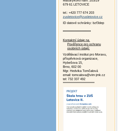
Masarykovo nám. 203/29
679 61 LETOVICE
tel.: +420 777 674 203
zusletovice@zusletovice.cz
ID datové schránky: bzf3dep
************************
Kontaktní údaje na
Pověřence pro ochranu
osobních údajů:
Vzdělávací institut pro Moravu,
příspěvková organizace,
Hybešova 15,
Brno, 602 00
Mgr. Hedvika Tomčalová
email: tomcalova@vim-jmk.cz
tel: 732 337 492
***************************