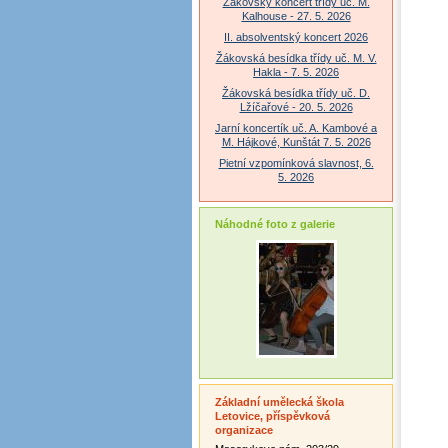
Žákovský koncert třídy uč. M.
Kalhouse - 27. 5. 2026
II. absolventský koncert 2026
Žákovská besídka třídy uč. M. V.
Hakla - 7. 5. 2026
Žákovská besídka třídy uč. D.
Lžíčařové - 20. 5. 2026
Jarní koncertík uč. A. Kambové a
M. Hájkové, Kunštát 7. 5. 2026
Pietní vzpomínková slavnost, 6.
5. 2026
Náhodné foto z galerie
Základní umělecká škola
Letovice, příspěvková
organizace