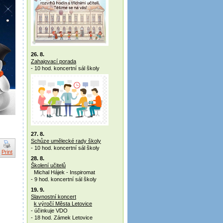
26. 8.
Zahajovací porada
- 10 hod. koncertní sál školy
27. 8.
Schůze umělecké rady školy
- 10 hod. koncertní sál školy
Print
28. 8.
Školení učitelů
Michal Hájek - Inspiromat
- 9 hod. koncertní sál školy
19. 9.
Slavnostní koncert
k výročí Města Letovice
- účinkuje VDO
- 18 hod. Zámek Letovice