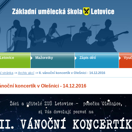
ZUŠ Letovice - Základní umělecká škola
Letovice
Mažoretky
Zápis dětí
Vyuč
í stránka
->
Archiv akcí
-> II. vánoční koncertík v Olešnici - 14.12.2016
vánoční koncertík v Olešnici - 14.12.2016