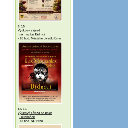
6. 10.
Výukový zájezd
na muzikál Bídníci
- 18 hod. Městské divadlo Brno
12. 12.
Výukový zájezd na balet
Louskáček
- 18 hod. ND Brno