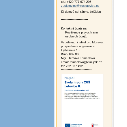
tel.: +420 777 674 203
zusletovice@zusletovice.cz
ID datové schránky: bzf3dep
************************
Kontaktní údaje na
Pověřence pro ochranu
osobních údajů:
Vzdělávací institut pro Moravu,
příspěvková organizace,
Hybešova 15,
Brno, 602 00
Mgr. Hedvika Tomčalová
email: tomcalova@vim-jmk.cz
tel: 732 337 492
***************************