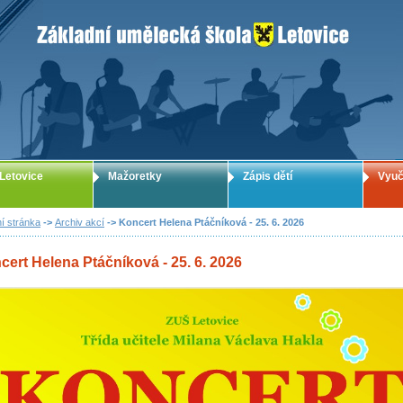
ZUŠ Letovice - Základní umělecká škola
Letovice
Mažoretky
Zápis dětí
Vyuč
í stránka
->
Archiv akcí
-> Koncert Helena Ptáčníková - 25. 6. 2026
cert Helena Ptáčníková - 25. 6. 2026