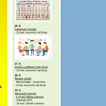
26. 8.
Zahajovací porada
- 10 hod. koncertní sál školy
27. 8.
Schůze umělecké rady školy
- 10 hod. koncertní sál školy
28. 8.
Školení učitelů
Michal Hájek - Inspiromat
- 9 hod. koncertní sál školy
19. 9.
Slavnostní koncert
k výročí Města Letovice
- účinkuje VDO
- 18 hod. Zámek Letovice