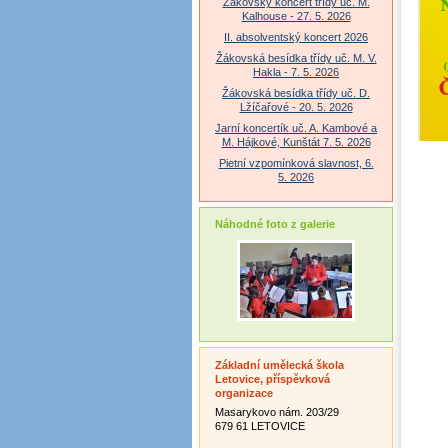
Žákovský koncert třídy uč. M.
Kalhouse - 27. 5. 2026
II. absolventský koncert 2026
Žákovská besídka třídy uč. M. V.
Hakla - 7. 5. 2026
Žákovská besídka třídy uč. D.
Lžíčařové - 20. 5. 2026
Jarní koncertík uč. A. Kambové a
M. Hájkové, Kunštát 7. 5. 2026
Pietní vzpomínková slavnost, 6.
5. 2026
Náhodné foto z galerie
Základní umělecká škola
Letovice, příspěvková
organizace
Masarykovo nám. 203/29
679 61 LETOVICE