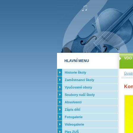
VDO 
HLAVNÍ MENU
Historie školy
Úvodn
Zaměstnanci školy
Kon
Vyučované obory
Soubory naší školy
Absolventi
Zápis dětí
Fotogalerie
Videogalerie
Ples ZUŠ