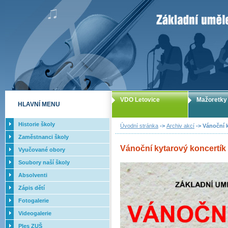
ZUŠ Letovice -
VDO Letovice
Mažoretky
HLAVNÍ MENU
Historie školy
Úvodní stránka
->
Archiv akcí
-> Vánoční k
Zaměstnanci školy
Vánoční kytarový koncertík t
Vyučované obory
Soubory naší školy
Absolventi
Zápis dětí
Fotogalerie
Videogalerie
Ples ZUŠ