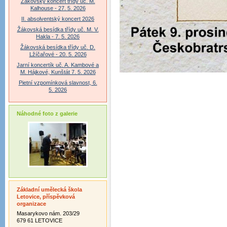
Žákovský koncert třídy uč. M.
Kalhouse - 27. 5. 2026
II. absolventský koncert 2026
Žákovská besídka třídy uč. M. V.
Hakla - 7. 5. 2026
Žákovská besídka třídy uč. D.
Lžíčařové - 20. 5. 2026
Jarní koncertík uč. A. Kambové a
M. Hájkové, Kunštát 7. 5. 2026
Pietní vzpomínková slavnost, 6.
5. 2026
Náhodné foto z galerie
Základní umělecká škola
Letovice, příspěvková
organizace
Masarykovo nám. 203/29
679 61 LETOVICE