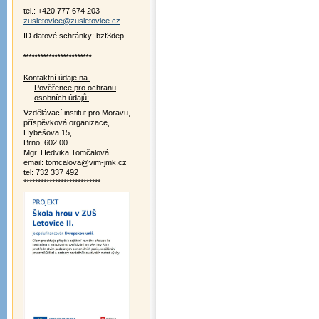
tel.: +420 777 674 203
zusletovice@zusletovice.cz
ID datové schránky: bzf3dep
************************
Kontaktní údaje na
Pověřence pro ochranu
osobních údajů:
Vzdělávací institut pro Moravu,
příspěvková organizace,
Hybešova 15,
Brno, 602 00
Mgr. Hedvika Tomčalová
email: tomcalova@vim-jmk.cz
tel: 732 337 492
***************************