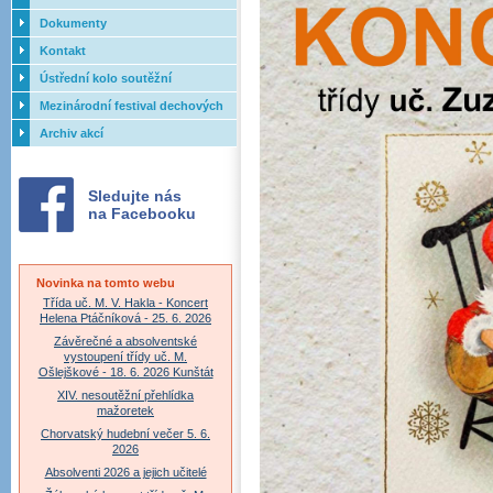
Dokumenty
Kontakt
Ústřední kolo soutěžní
přehlídky dechových orchestrů
Mezinárodní festival dechových
ZUŠ - 2017
orchestrů - Letovice
Archiv akcí
Sledujte nás
na Facebooku
Novinka na tomto webu
Třída uč. M. V. Hakla - Koncert
Helena Ptáčníková - 25. 6. 2026
Závěrečné a absolventské
vystoupení třídy uč. M.
Ošlejškové - 18. 6. 2026 Kunštát
XIV. nesoutěžní přehlídka
mažoretek
Chorvatský hudební večer 5. 6.
2026
Absolventi 2026 a jejich učitelé