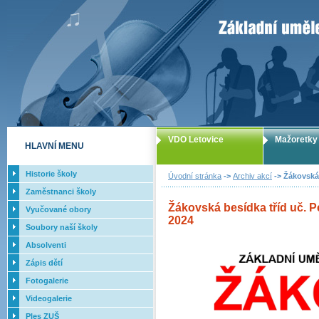
ZUŠ Letovice -
VDO Letovice
Mažoretky
HLAVNÍ MENU
Historie školy
Úvodní stránka
->
Archiv akcí
-> Žákovská 
Zaměstnanci školy
Žákovská besídka tříd uč. P
Vyučované obory
2024
Soubory naší školy
Absolventi
Zápis dětí
Fotogalerie
Videogalerie
Ples ZUŠ