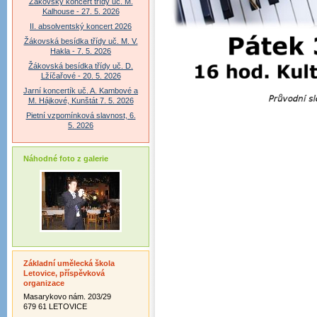
Žákovský koncert třídy uč. M.
Kalhouse - 27. 5. 2026
II. absolventský koncert 2026
Žákovská besídka třídy uč. M. V.
Hakla - 7. 5. 2026
Žákovská besídka třídy uč. D.
Lžíčařové - 20. 5. 2026
Jarní koncertík uč. A. Kambové a
M. Hájkové, Kunštát 7. 5. 2026
Pietní vzpomínková slavnost, 6.
5. 2026
Náhodné foto z galerie
Základní umělecká škola
Letovice, příspěvková
organizace
Masarykovo nám. 203/29
679 61 LETOVICE