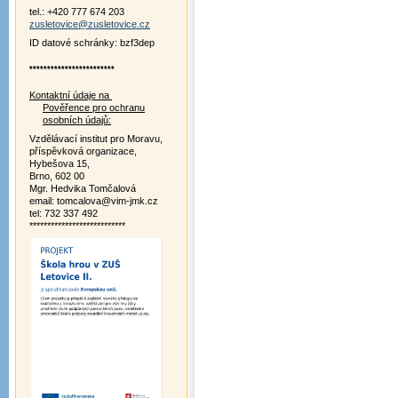
tel.: +420 777 674 203
zusletovice@zusletovice.cz
ID datové schránky: bzf3dep
************************
Kontaktní údaje na
Pověřence pro ochranu
osobních údajů:
Vzdělávací institut pro Moravu,
příspěvková organizace,
Hybešova 15,
Brno, 602 00
Mgr. Hedvika Tomčalová
email: tomcalova@vim-jmk.cz
tel: 732 337 492
***************************