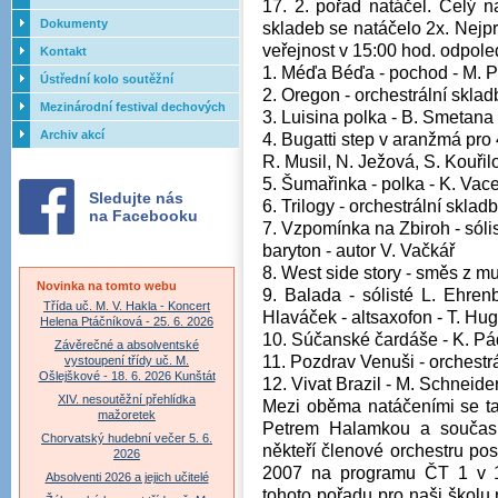
17. 2. pořad natáčel. Celý 
Dokumenty
skladeb se natáčelo 2x. Nejpr
veřejnost v 15:00 hod. odpole
Kontakt
1. Méďa Béďa - pochod - M. 
Ústřední kolo soutěžní
2. Oregon - orchestrální sklad
přehlídky dechových orchestrů
Mezinárodní festival dechových
3. Luisina polka - B. Smetana
ZUŠ - 2017
orchestrů - Letovice
Archiv akcí
4. Bugatti step v aranžmá pro 4
R. Musil, N. Ježová, S. Kouřil
5. Šumařinka - polka - K. Vac
Sledujte nás
6. Trilogy - orchestrální sklad
na Facebooku
7. Vzpomínka na Zbiroh - sólis
baryton - autor V. Vačkář
8. West side story - směs z mu
Novinka na tomto webu
9. Balada - sólisté L. Ehren
Třída uč. M. V. Hakla - Koncert
Hlaváček - altsaxofon - T. Hu
Helena Ptáčníková - 25. 6. 2026
10. Súčanské čardáše - K. Pá
Závěrečné a absolventské
11. Pozdrav Venuši - orchestr
vystoupení třídy uč. M.
Ošlejškové - 18. 6. 2026 Kunštát
12. Vivat Brazil - M. Schneide
XIV. nesoutěžní přehlídka
Mezi oběma natáčeními se ta
mažoretek
Petrem Halamkou a současn
Chorvatský hudební večer 5. 6.
někteří členové orchestru pos
2026
2007 na programu ČT 1 v 10
Absolventi 2026 a jejich učitelé
tohoto pořadu pro naši školu