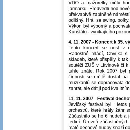
VDO a mažoretky měly hodi
jarmarku. Předvedli hodinové
překvapivě zaplněné náměstí 
odlišný. Hrál se swing, polk
Výkon byl výborný a pochval
Kunštátu - vynikajícího pozouni
4. 11. 2007 - Koncert k 35. 
Tento koncert se nesl v 
Radostné mládí, Chvilka s 
skladeb, které přispěly k ta
soutěži ZUŠ v Litvínově či k 
tuhle znáte. Rok 2007 by
činnosti se určitě dostal na
muzikantů se dopracovala do
zahrát, ale dát jí pod kvalitn
11. 11. 2007 - Festival dec
Jevíčský festival byl i let
orchestrů, které hrály žánr s
Zúčastnilo se ho 6 hudeb a j
jediní. Úroveň zúčastněných 
malé dechové hudby snaží do