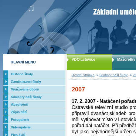
ZUŠ Letovice -
VDO Letovice
Mažoretky
HLAVNÍ MENU
Historie školy
Úvodní stránka
->
Soubory naší školy
->
V
Zaměstnanci školy
2007
Vyučované obory
Soubory naší školy
17. 2. 2007 - Natáčení pořad
Absolventi
Ostravské televizní studio pr
Zápis dětí
připravil dvanáct skladeb pro
měl vytipovat místo v Letovic
Fotogalerie
pořad dal natáčet. Při předbě
Videogalerie
byl jako nejvhodnější určen 
Ples ZUŠ