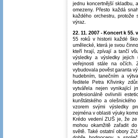
jednu koncertnější skladbu, 
omezeny. Přesto každá snaha
každého orchestru, protože
výraz.
22. 11. 2007 - Koncert k 55.
55 roků v historii každé ško
umělecké, která je svou činn
kteří hrají, zpívají a tančí v
výsledky a výsledky jejich 
veřejnosti stále na očích.
vybudovala pověst garanta v
hudebním, tanečním a výtva
ředitele Petra Křivinky zd
vytvářela nejen vynikající 
profesionálně ovlivnili estet
kunštátského a olešnického 
vzorem svými výsledky pro
zejména v oblasti výuky komo
Krédo vedení ZUŠ je, že ze 
mohou okamžitě zařadit do
světě. Také ostatní obory ZUŠ
dobře hodnoceny a společ