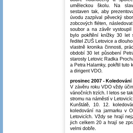
uměleckou školu. Na slav
sestaven tak, aby prezentov
úvodu zazpíval pěvecký sbor 
zobcových fléten, následova
soubor a na závěr vystoupil
bylo pokřtění knížky 30 let
ředitel ZUŠ Letovice a dlouho
vlastně kronika činnosti, p
období 30 let působení Petr
starosty Letovic Radka Proch
a Petra Halamky, pokřtil tuto
a dirigent VDO.
prosinec 2007 - Koledování
V závěru roku VDO vždy účin
vánočních trzích. I letos se t
stromu na náměstí v Letovicíc
Kunštátě, 10. 12. koledová
koledování na jarmarku v Ol
Letovicích. Vždy se hrají n
jich celkem 20 a hrají se zp
velmi dobře.