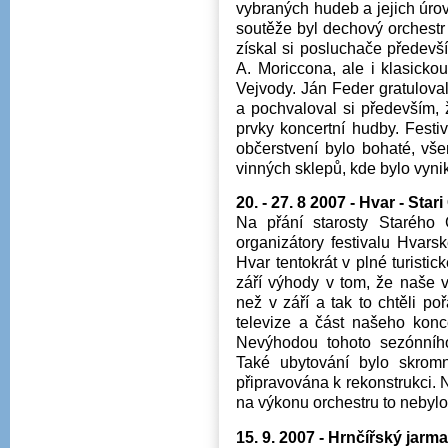
vybraných hudeb a jejich úrov
soutěže byl dechový orchest
získal si posluchače předevš
A. Moriccona, ale i klasick
Vejvody. Ján Feder gratulova
a pochvaloval si především, 
prvky koncertní hudby. Festi
občerstvení bylo bohaté, vš
vinných sklepů, kde bylo vynik
20. - 27. 8 2007 - Hvar - Star
Na přání starosty Starého
organizátory festivalu Hvar
Hvar tentokrát v plné turisti
září výhody v tom, že naše v
než v září a tak to chtěli po
televize a část našeho konce
Nevýhodou tohoto sezónního
Také ubytování bylo skromn
připravována k rekonstrukci. 
na výkonu orchestru to nebylo
15. 9. 2007 - Hrnčířský jarm