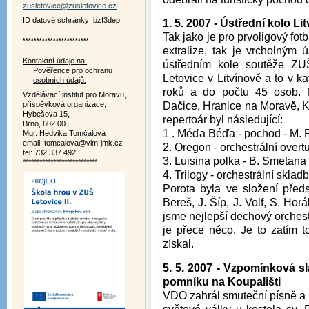
zusletovice@zusletovice.cz
ID datové schránky: bzf3dep
1. 5. 2007 - Ústřední kolo Li
Tak jako je pro prvoligový fot
************************
extralize, tak je vrcholným
Kontaktní údaje na
ústředním kole soutěže Z
Pověřence pro ochranu
Letovice v Litvínově a to v ka
osobních údajů:
roků a do počtu 45 osob. 
Vzdělávací institut pro Moravu,
příspěvková organizace,
Dačice, Hranice na Moravě, K
Hybešova 15,
repertoár byl následující:
Brno, 602 00
1 . Méďa Béďa - pochod - M.
Mgr. Hedvika Tomčalová
email: tomcalova@vim-jmk.cz
2. Oregon - orchestrální overt
tel: 732 337 492
3. Luisina polka - B. Smetana
***************************
4. Trilogy - orchestrální sklad
Porota byla ve složení před
Bereš, J. Šíp, J. Volf, S. Horá
jsme nejlepší dechový orchest
je přece něco. Je to zatím 
získal.
5. 5. 2007 - Vzpomínková 
pomníku na Koupališti
VDO zahrál smuteční písně a 