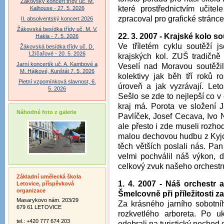
Žákovský koncert třídy uč. M.
které prostřednictvím učite
Kalhouse - 27. 5. 2026
zpracoval pro grafické stránc
II. absolventský koncert 2026
Žákovská besídka třídy uč. M. V.
22. 3. 2007 - Krajské kolo 
Hakla - 7. 5. 2026
Ve tříletém cyklu soutěží j
Žákovská besídka třídy uč. D.
Lžíčařové - 20. 5. 2026
krajských kol. ZUŠ tradičně 
Jarní koncertík uč. A. Kambové a
Veselí nad Moravou soutěžil
M. Hájkové, Kunštát 7. 5. 2026
kolektivy jak běh tří roků r
Pietní vzpomínková slavnost, 6.
úroveň a jak vyzrávají. Leto
5. 2026
Sešlo se zde to nejlepší co v
kraj má. Porota ve složení 
Náhodné foto z galerie
Pavlíček, Josef Cecava, Ivo 
ale přesto i zde museli rozho
malou dechovou hudbu z Kyjo
těch větších poslali nás. Pa
velmi pochválil náš výkon, 
celkový zvuk našeho orchestr
Základní umělecká škola
1. 4. 2007 - Náš orchestr 
Letovice, příspěvková
organizace
Šmelcovně při příležitosti z
Masarykovo nám. 203/29
Za krásného jarního sobotní
679 61 LETOVICE
rozkvetlého arboreta. Po u
tel.: +420 777 674 203
odebrali na turistický pochod