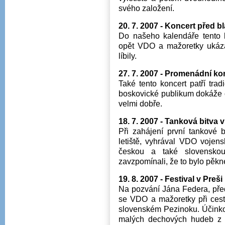
svého založení.
20. 7. 2007 - Koncert před 
Do našeho kalendáře tento k
opět VDO a mažoretky ukáz
líbily.
27. 7. 2007 - Promenádní ko
Také tento koncert patří tra
boskovické publikum dokáže o
velmi dobře.
18. 7. 2007 - Tanková bitva 
Při zahájení první tankové b
letiště, vyhrával VDO vojen
českou a také slovensk
zavzpomínali, že to bylo pěkné
19. 8. 2007 - Festival v Preši
Na pozvání Jána Federa, pře
se VDO a mažoretky při cest
slovenském Pezinoku. Účinkov
malých dechových hudeb z 