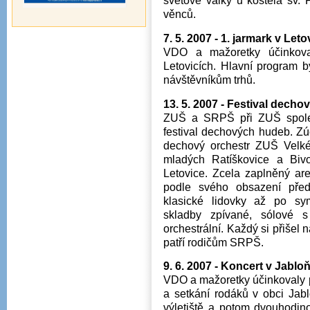
světové války u kostela sv. 
věnců.
7. 5. 2007 - 1. jarmark v Leto
VDO a mažoretky účinkoval
Letovicích. Hlavní program 
návštěvníkům trhů.
13. 5. 2007 - Festival dech
ZUŠ a SRPŠ při ZUŠ společ
festival dechových hudeb. Zúč
dechový orchestr ZUŠ Velké
mladých Ratíškovice a Bi
Letovice. Zcela zaplněný are
podle svého obsazení pře
klasické lidovky až po s
skladby zpívané, sólové s
orchestrální. Každý si přišel
patří rodičům SRPŠ.
9. 6. 2007 - Koncert v Jabl
VDO a mažoretky účinkovaly 
a setkání rodáků v obci Jab
výletiště a potom dvouhodino