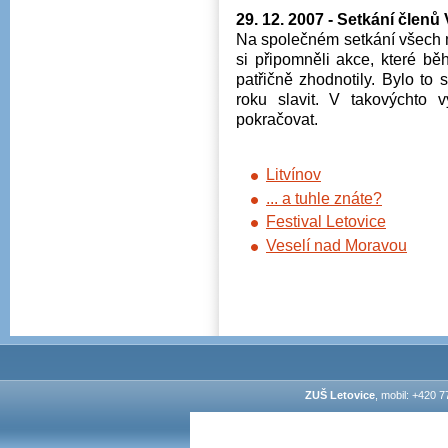
29. 12. 2007 - Setkání člen
Na společném setkání všech 
si připomněli akce, které b
patřičně zhodnotily. Bylo to 
roku slavit. V takovýchto
pokračovat.
Litvínov
... a tuhle znáte?
Festival Letovice
Veselí nad Moravou
ZUŠ Letovice
, mobil: +420 7