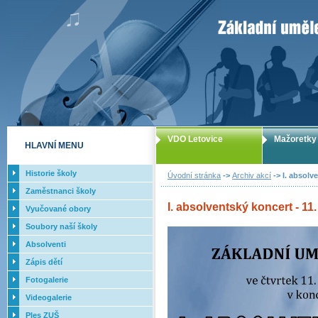
ZUŠ Letovice -
VDO Letovice
Mažoretky
HLAVNÍ MENU
Historie školy
Úvodní stránka
->
Archiv akcí
-> I. absolve
Zaměstnanci školy
I. absolventský koncert - 11.
Vyučované obory
Soubory naší školy
Absolventi
Zápis dětí
Fotogalerie
Videogalerie
Ples ZUŠ