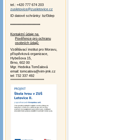
tel.: +420 777 674 203
zusletovice@zusletovice.cz
ID datové schránky: bzf3dep
************************
Kontaktní údaje na
Pověřence pro ochranu
osobních údajů:
Vzdělávací institut pro Moravu,
příspěvková organizace,
Hybešova 15,
Brno, 602 00
Mgr. Hedvika Tomčalová
email: tomcalova@vim-jmk.cz
tel: 732 337 492
***************************