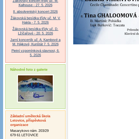
Žákovský koncert třídy uč. M.
Kalhouse - 27. 5. 2026
II. absolventský koncert 2026
Žákovská besídka třídy uč. M. V.
Hakla - 7. 5. 2026
Žákovská besídka třídy uč. D.
Lžíčařové - 20. 5. 2026
Jarní koncertík uč. A. Kambové a
M. Hájkové, Kunštát 7. 5. 2026
Pietní vzpomínková slavnost, 6.
5. 2026
Náhodné foto z galerie
Základní umělecká škola
Letovice, příspěvková
organizace
Masarykovo nám. 203/29
679 61 LETOVICE