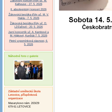
Žákovský koncert třídy uč. M.
Kalhouse - 27. 5. 2026
II. absolventský koncert 2026
Žákovská besídka třídy uč. M. V.
Hakla - 7. 5. 2026
Žákovská besídka třídy uč. D.
Lžíčařové - 20. 5. 2026
Jarní koncertík uč. A. Kambové a
M. Hájkové, Kunštát 7. 5. 2026
Pietní vzpomínková slavnost, 6.
5. 2026
Náhodné foto z galerie
Základní umělecká škola
Letovice, příspěvková
organizace
Masarykovo nám. 203/29
679 61 LETOVICE