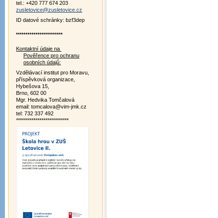
tel.: +420 777 674 203
zusletovice@zusletovice.cz
ID datové schránky: bzf3dep
************************
Kontaktní údaje na
Pověřence pro ochranu
osobních údajů:
Vzdělávací institut pro Moravu,
příspěvková organizace,
Hybešova 15,
Brno, 602 00
Mgr. Hedvika Tomčalová
email: tomcalova@vim-jmk.cz
tel: 732 337 492
***************************