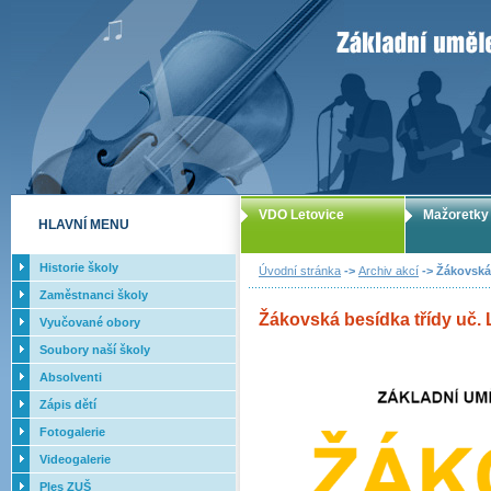
ZUŠ Letovice -
VDO Letovice
Mažoretky
HLAVNÍ MENU
Historie školy
Úvodní stránka
->
Archiv akcí
-> Žákovská 
Zaměstnanci školy
Žákovská besídka třídy uč. 
Vyučované obory
Soubory naší školy
Absolventi
Zápis dětí
Fotogalerie
Videogalerie
Ples ZUŠ