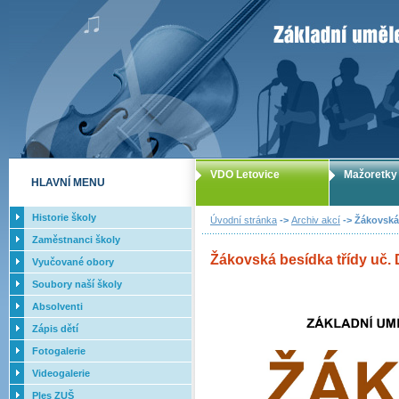
ZUŠ Letovice -
VDO Letovice
Mažoretky
HLAVNÍ MENU
Historie školy
Úvodní stránka
->
Archiv akcí
-> Žákovská 
Zaměstnanci školy
Žákovská besídka třídy uč. D
Vyučované obory
Soubory naší školy
Absolventi
Zápis dětí
Fotogalerie
Videogalerie
Ples ZUŠ