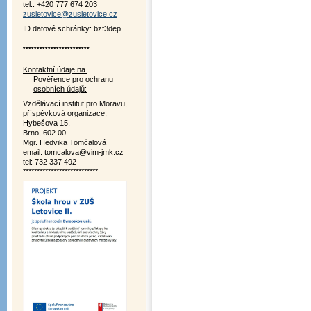
tel.: +420 777 674 203
zusletovice@zusletovice.cz
ID datové schránky: bzf3dep
************************
Kontaktní údaje na
Pověřence pro ochranu
osobních údajů:
Vzdělávací institut pro Moravu,
příspěvková organizace,
Hybešova 15,
Brno, 602 00
Mgr. Hedvika Tomčalová
email: tomcalova@vim-jmk.cz
tel: 732 337 492
***************************