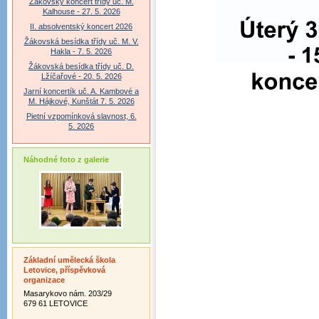
Žákovský koncert třídy uč. M.
Kalhouse - 27. 5. 2026
II. absolventský koncert 2026
Žákovská besídka třídy uč. M. V.
Hakla - 7. 5. 2026
Žákovská besídka třídy uč. D.
Lžíčařové - 20. 5. 2026
Jarní koncertík uč. A. Kambové a
M. Hájkové, Kunštát 7. 5. 2026
Pietní vzpomínková slavnost, 6.
5. 2026
Náhodné foto z galerie
Základní umělecká škola
Letovice, příspěvková
organizace
Masarykovo nám. 203/29
679 61 LETOVICE