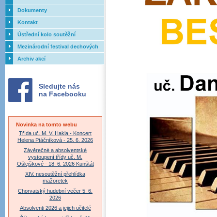
Dokumenty
Kontakt
Ústřední kolo soutěžní
přehlídky dechových orchestrů
Mezinárodní festival dechových
ZUŠ - 2017
orchestrů - Letovice
Archiv akcí
Sledujte nás
na Facebooku
Novinka na tomto webu
Třída uč. M. V. Hakla - Koncert
Helena Ptáčníková - 25. 6. 2026
Závěrečné a absolventské
vystoupení třídy uč. M.
Ošlejškové - 18. 6. 2026 Kunštát
XIV. nesoutěžní přehlídka
mažoretek
Chorvatský hudební večer 5. 6.
2026
Absolventi 2026 a jejich učitelé