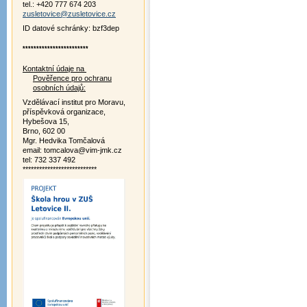
tel.: +420 777 674 203
zusletovice@zusletovice.cz
ID datové schránky: bzf3dep
************************
Kontaktní údaje na
Pověřence pro ochranu
osobních údajů:
Vzdělávací institut pro Moravu,
příspěvková organizace,
Hybešova 15,
Brno, 602 00
Mgr. Hedvika Tomčalová
email: tomcalova@vim-jmk.cz
tel: 732 337 492
***************************