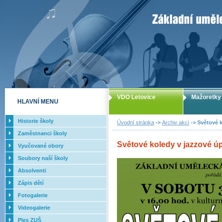
ZUŠ Letovice -
VDO Letovice
Mažoretky
HLAVNÍ MENU
Historie školy
Úvodní stránka
->
Archiv akcí
-> Světové k
Zaměstnanci školy
Světové koledy v jazzové úpr
Vyučované obory
Soubory naší školy
Absolventi
Zápis dětí
Fotogalerie
Videogalerie
Ples ZUŠ