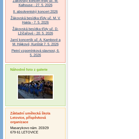
Žákovský koncert třídy uč. M.
Kalhouse - 27. 5. 2026
II. absolventský koncert 2026
Žákovská besídka třídy uč. M. V.
Hakla - 7. 5. 2026
Žákovská besídka třídy uč. D.
Lžíčařové - 20. 5. 2026
Jarní koncertík uč. A. Kambové a
M. Hájkové, Kunštát 7. 5. 2026
Pietní vzpomínková slavnost, 6.
5. 2026
Náhodné foto z galerie
Základní umělecká škola
Letovice, příspěvková
organizace
Masarykovo nám. 203/29
679 61 LETOVICE