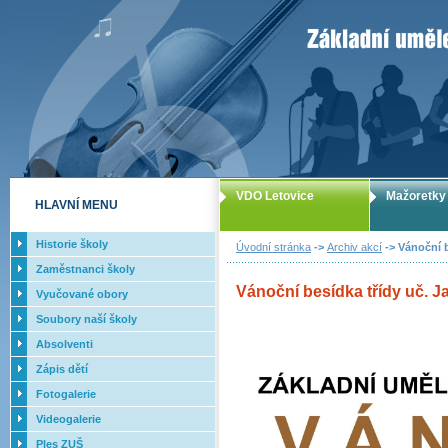
ZUŠ Letovice -
VDO Letovice
Mažoretky
HLAVNÍ MENU
Historie školy
Úvodní stránka
->
Archiv akcí
-> Vánoční b
Zaměstnanci školy
Vánoční besídka třídy uč. Ja
Vyučované obory
Soubory naší školy
Absolventi
Zápis dětí
Fotogalerie
Videogalerie
Ples ZUŠ