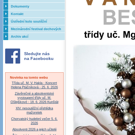
Dokumenty
Kontakt
Ústřední kolo soutěžní
přehlídky dechových orchestrů
Mezinárodní festival dechových
ZUŠ - 2017
orchestrů - Letovice
Archiv akcí
Sledujte nás
na Facebooku
Novinka na tomto webu
Třída uč. M. V. Hakla - Koncert
Helena Ptáčníková - 25. 6. 2026
Závěrečné a absolventské
vystoupení třídy uč. M.
Ošlejškové - 18. 6. 2026 Kunštát
XIV. nesoutěžní přehlídka
mažoretek
Chorvatský hudební večer 5. 6.
2026
Absolventi 2026 a jejich učitelé