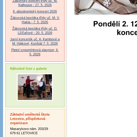
Žákovský koncert třídy uč. M.
Kalhouse - 27. 5. 2026
II. absolventský koncert 2026
Žákovská besídka třídy uč. M. V.
Hakla - 7. 5. 2026
Žákovská besídka třídy uč. D.
Lžíčařové - 20. 5. 2026
Jarní koncertík uč. A. Kambové a
M. Hájkové, Kunštát 7. 5. 2026
Pietní vzpomínková slavnost, 6.
5. 2026
Náhodné foto z galerie
Základní umělecká škola
Letovice, příspěvková
organizace
Masarykovo nám. 203/29
679 61 LETOVICE