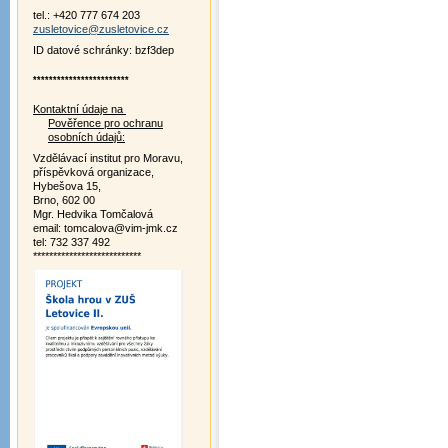
tel.: +420 777 674 203
zusletovice@zusletovice.cz
ID datové schránky: bzf3dep
************************
Kontaktní údaje na
Pověřence pro ochranu
osobních údajů:
Vzdělávací institut pro Moravu,
příspěvková organizace,
Hybešova 15,
Brno, 602 00
Mgr. Hedvika Tomčalová
email: tomcalova@vim-jmk.cz
tel: 732 337 492
***************************