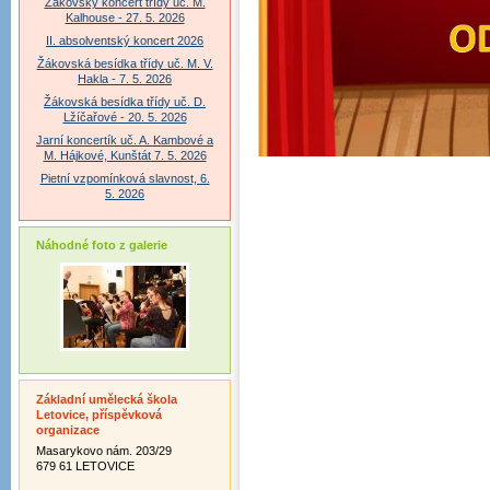
Žákovský koncert třídy uč. M.
Kalhouse - 27. 5. 2026
II. absolventský koncert 2026
Žákovská besídka třídy uč. M. V.
Hakla - 7. 5. 2026
Žákovská besídka třídy uč. D.
Lžíčařové - 20. 5. 2026
Jarní koncertík uč. A. Kambové a
M. Hájkové, Kunštát 7. 5. 2026
Pietní vzpomínková slavnost, 6.
5. 2026
Náhodné foto z galerie
Základní umělecká škola
Letovice, příspěvková
organizace
Masarykovo nám. 203/29
679 61 LETOVICE