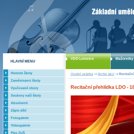
ZUŠ Letovice -
VDO Letovice
Mažoretky
HLAVNÍ MENU
Historie školy
Úvodní stránka
->
Archiv akcí
-> Recitační
Zaměstnanci školy
Recitační přehlídka LDO - 18
Vyučované obory
Soubory naší školy
Absolventi
Zápis dětí
Fotogalerie
Videogalerie
Ples ZUŠ