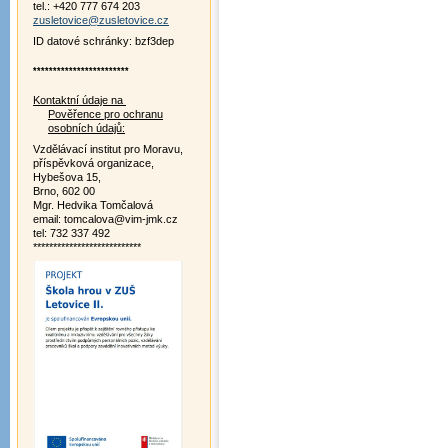
tel.: +420 777 674 203
zusletovice@zusletovice.cz
ID datové schránky: bzf3dep
************************
Kontaktní údaje na
Pověřence pro ochranu
osobních údajů:
Vzdělávací institut pro Moravu,
příspěvková organizace,
Hybešova 15,
Brno, 602 00
Mgr. Hedvika Tomčalová
email: tomcalova@vim-jmk.cz
tel: 732 337 492
***************************