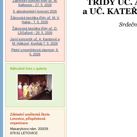
Žákovský koncert třídy uč. M.
Kalhouse - 27. 5. 2026
II. absolventský koncert 2026
Žákovská besídka třídy uč. M. V.
Hakla - 7. 5. 2026
Žákovská besídka třídy uč. D.
Lžíčařové - 20. 5. 2026
Jarní koncertík uč. A. Kambové a
M. Hájkové, Kunštát 7. 5. 2026
Pietní vzpomínková slavnost, 6.
5. 2026
Náhodné foto z galerie
Základní umělecká škola
Letovice, příspěvková
organizace
Masarykovo nám. 203/29
679 61 LETOVICE