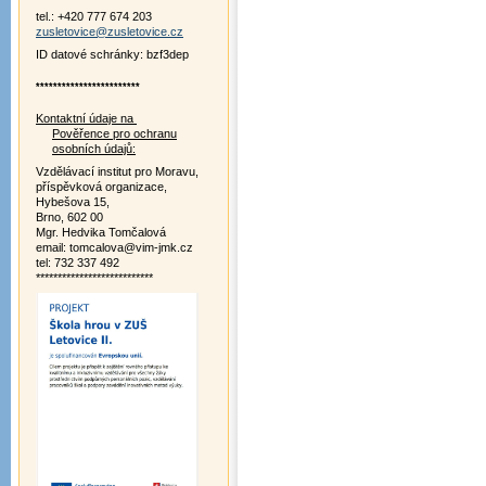
tel.: +420 777 674 203
zusletovice@zusletovice.cz
ID datové schránky: bzf3dep
************************
Kontaktní údaje na
Pověřence pro ochranu
osobních údajů:
Vzdělávací institut pro Moravu,
příspěvková organizace,
Hybešova 15,
Brno, 602 00
Mgr. Hedvika Tomčalová
email: tomcalova@vim-jmk.cz
tel: 732 337 492
***************************