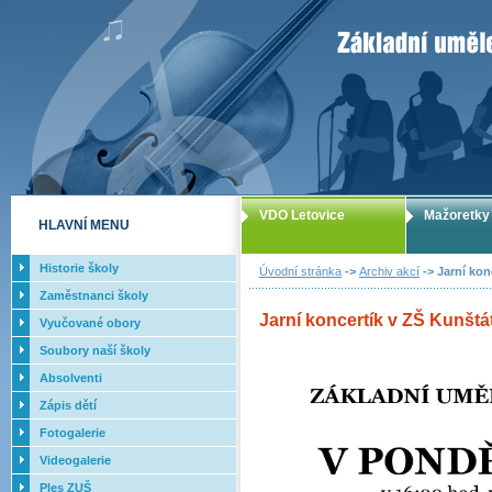
ZUŠ Letovice -
VDO Letovice
Mažoretky
HLAVNÍ MENU
Historie školy
Úvodní stránka
->
Archiv akcí
-> Jarní konc
Zaměstnanci školy
Jarní koncertík v ZŠ Kunštát 
Vyučované obory
Soubory naší školy
Absolventi
Zápis dětí
Fotogalerie
Videogalerie
Ples ZUŠ