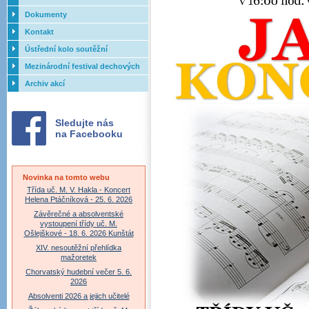
Dokumenty
Kontakt
Ústřední kolo soutěžní
přehlídky dechových orchestrů
Mezinárodní festival dechových
ZUŠ - 2017
orchestrů - Letovice
Archiv akcí
Sledujte nás
na Facebooku
Novinka na tomto webu
Třída uč. M. V. Hakla - Koncert
Helena Ptáčníková - 25. 6. 2026
Závěrečné a absolventské
vystoupení třídy uč. M.
Ošlejškové - 18. 6. 2026 Kunštát
XIV. nesoutěžní přehlídka
mažoretek
Chorvatský hudební večer 5. 6.
2026
Absolventi 2026 a jejich učitelé