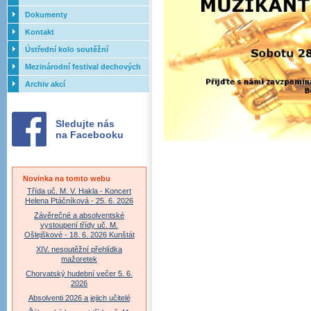
Dokumenty
Kontakt
Ústřední kolo soutěžní
přehlídky dechových orchestrů
Mezinárodní festival dechových
ZUŠ - 2017
orchestrů - Letovice
Archiv akcí
Sledujte nás
na Facebooku
Novinka na tomto webu
Třída uč. M. V. Hakla - Koncert
Helena Ptáčníková - 25. 6. 2026
Závěrečné a absolventské
vystoupení třídy uč. M.
Ošlejškové - 18. 6. 2026 Kunštát
XIV. nesoutěžní přehlídka
mažoretek
Chorvatský hudební večer 5. 6.
2026
Absolventi 2026 a jejich učitelé