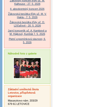
Žákovský koncert třídy uč. M.
Kalhouse - 27. 5. 2026
II. absolventský koncert 2026
Žákovská besídka třídy uč. M. V.
Hakla - 7. 5. 2026
Žákovská besídka třídy uč. D.
Lžíčařové - 20. 5. 2026
Jarní koncertík uč. A. Kambové a
M. Hájkové, Kunštát 7. 5. 2026
Pietní vzpomínková slavnost, 6.
5. 2026
Náhodné foto z galerie
Základní umělecká škola
Letovice, příspěvková
organizace
Masarykovo nám. 203/29
679 61 LETOVICE