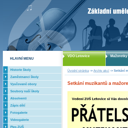
ZUŠ Letovice -
VDO Letovice
Mažoretky
HLAVNÍ MENU
Historie školy
Úvodní stránka
->
Archiv akcí
-> Setkání 
Zaměstnanci školy
Setkání muzikantů a mažore
Vyučované obory
Soubory naší školy
Absolventi
Zápis dětí
Fotogalerie
Videogalerie
Ples ZUŠ