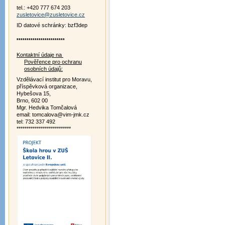
tel.: +420 777 674 203
zusletovice@zusletovice.cz
ID datové schránky: bzf3dep
************************
Kontaktní údaje na
Pověřence pro ochranu
osobních údajů:
Vzdělávací institut pro Moravu,
příspěvková organizace,
Hybešova 15,
Brno, 602 00
Mgr. Hedvika Tomčalová
email: tomcalova@vim-jmk.cz
tel: 732 337 492
***************************