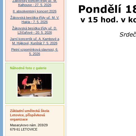
Žákovský koncert třídy uč. M.
Kalhouse - 27. 5. 2026
II. absolventský koncert 2026
Žákovská besídka třídy uč. M. V.
Hakla - 7. 5. 2026
Žákovská besídka třídy uč. D.
Lžíčařové - 20. 5. 2026
Jarní koncertík uč. A. Kambové a
M. Hájkové, Kunštát 7. 5. 2026
Pietní vzpomínková slavnost, 6.
5. 2026
Náhodné foto z galerie
Základní umělecká škola
Letovice, příspěvková
organizace
Masarykovo nám. 203/29
679 61 LETOVICE