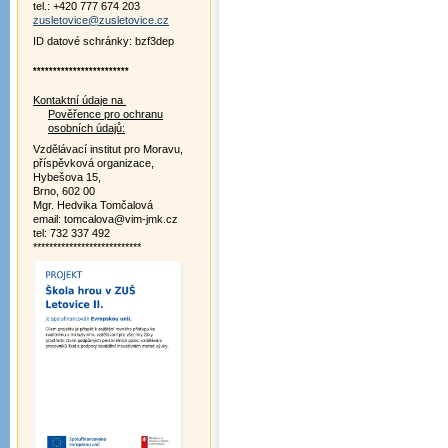
tel.: +420 777 674 203
zusletovice@zusletovice.cz
ID datové schránky: bzf3dep
************************
Kontaktní údaje na
Pověřence pro ochranu
osobních údajů:
Vzdělávací institut pro Moravu,
příspěvková organizace,
Hybešova 15,
Brno, 602 00
Mgr. Hedvika Tomčalová
email: tomcalova@vim-jmk.cz
tel: 732 337 492
***************************