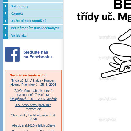
Dokumenty
Kontakt
Ústřední kolo soutěžní
přehlídky dechových orchestrů
Mezinárodní festival dechových
ZUŠ - 2017
orchestrů - Letovice
Archiv akcí
Sledujte nás
na Facebooku
Novinka na tomto webu
Třída uč. M. V. Hakla - Koncert
Helena Ptáčníková - 25. 6. 2026
Závěrečné a absolventské
vystoupení třídy uč. M.
Ošlejškové - 18. 6. 2026 Kunštát
XIV. nesoutěžní přehlídka
mažoretek
Chorvatský hudební večer 5. 6.
2026
Absolventi 2026 a jejich učitelé