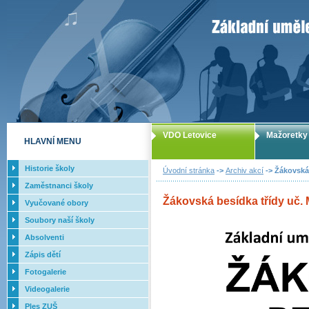
ZUŠ Letovice -
VDO Letovice
Mažoretky
HLAVNÍ MENU
Historie školy
Úvodní stránka
->
Archiv akcí
-> Žákovská 
Zaměstnanci školy
Žákovská besídka třídy uč. M
Vyučované obory
Soubory naší školy
Absolventi
Zápis dětí
Fotogalerie
Videogalerie
Ples ZUŠ