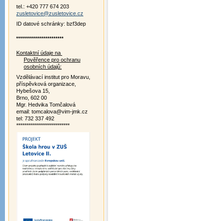
tel.: +420 777 674 203
zusletovice@zusletovice.cz
ID datové schránky: bzf3dep
************************
Kontaktní údaje na
Pověřence pro ochranu
osobních údajů:
Vzdělávací institut pro Moravu,
příspěvková organizace,
Hybešova 15,
Brno, 602 00
Mgr. Hedvika Tomčalová
email: tomcalova@vim-jmk.cz
tel: 732 337 492
***************************