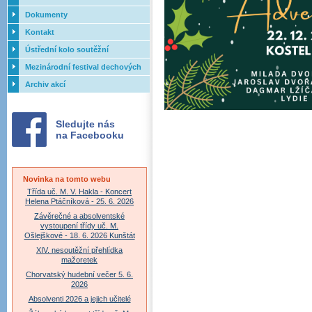
Dokumenty
Kontakt
Ústřední kolo soutěžní
přehlídky dechových orchestrů
Mezinárodní festival dechových
ZUŠ - 2017
orchestrů - Letovice
Archiv akcí
Sledujte nás
na Facebooku
Novinka na tomto webu
Třída uč. M. V. Hakla - Koncert
Helena Ptáčníková - 25. 6. 2026
Závěrečné a absolventské
vystoupení třídy uč. M.
Ošlejškové - 18. 6. 2026 Kunštát
XIV. nesoutěžní přehlídka
mažoretek
Chorvatský hudební večer 5. 6.
2026
Absolventi 2026 a jejich učitelé