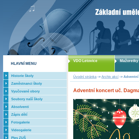
ZUŠ Letovice -
VDO Letovice
Mažoretky
HLAVNÍ MENU
Historie školy
Úvodní stránka
->
Archiv akcí
-> Adventní 
Zaměstnanci školy
Adventní koncert uč. Dagma
Vyučované obory
Soubory naší školy
Absolventi
Zápis dětí
Fotogalerie
Videogalerie
Ples ZUŠ