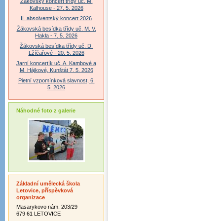
Žákovský koncert třídy uč. M.
Kalhouse - 27. 5. 2026
II. absolventský koncert 2026
Žákovská besídka třídy uč. M. V.
Hakla - 7. 5. 2026
Žákovská besídka třídy uč. D.
Lžíčařové - 20. 5. 2026
Jarní koncertík uč. A. Kambové a
M. Hájkové, Kunštát 7. 5. 2026
Pietní vzpomínková slavnost, 6.
5. 2026
Náhodné foto z galerie
Základní umělecká škola
Letovice, příspěvková
organizace
Masarykovo nám. 203/29
679 61 LETOVICE