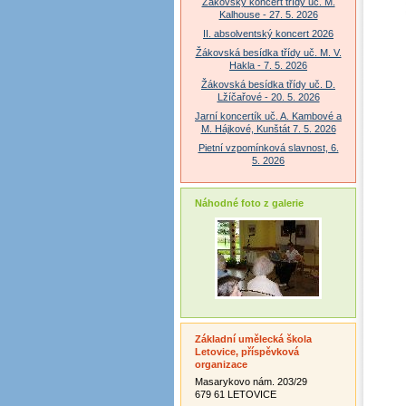
Žákovský koncert třídy uč. M.
Kalhouse - 27. 5. 2026
II. absolventský koncert 2026
Žákovská besídka třídy uč. M. V.
Hakla - 7. 5. 2026
Žákovská besídka třídy uč. D.
Lžíčařové - 20. 5. 2026
Jarní koncertík uč. A. Kambové a
M. Hájkové, Kunštát 7. 5. 2026
Pietní vzpomínková slavnost, 6.
5. 2026
Náhodné foto z galerie
Základní umělecká škola
Letovice, příspěvková
organizace
Masarykovo nám. 203/29
679 61 LETOVICE