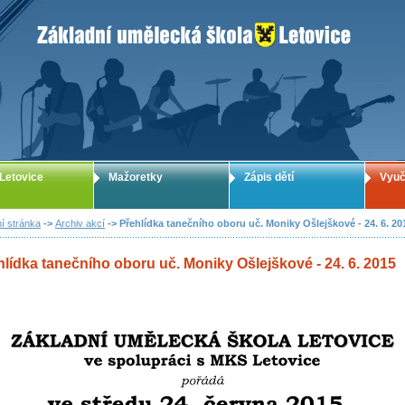
ZUŠ Letovice - Základní umělecká škola
Letovice
Mažoretky
Zápis dětí
Vyuč
í stránka
->
Archiv akcí
-> Přehlídka tanečního oboru uč. Moniky Ošlejškové - 24. 6. 20
hlídka tanečního oboru uč. Moniky Ošlejškové - 24. 6. 2015