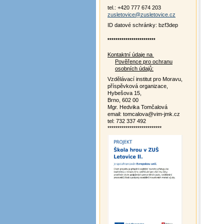
tel.: +420 777 674 203
zusletovice@zusletovice.cz
ID datové schránky: bzf3dep
************************
Kontaktní údaje na
Pověřence pro ochranu
osobních údajů:
Vzdělávací institut pro Moravu,
příspěvková organizace,
Hybešova 15,
Brno, 602 00
Mgr. Hedvika Tomčalová
email: tomcalova@vim-jmk.cz
tel: 732 337 492
***************************