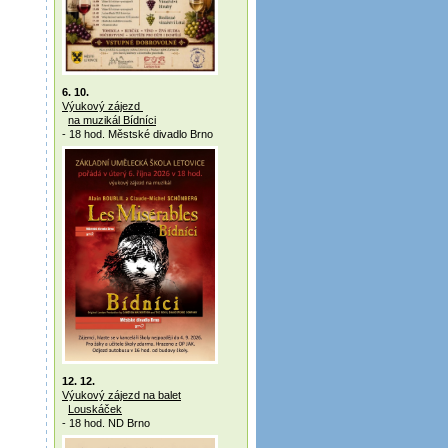
6. 10.
Výukový zájezd
na muzikál Bídníci
- 18 hod. Městské divadlo Brno
12. 12.
Výukový zájezd na balet
Louskáček
- 18 hod. ND Brno