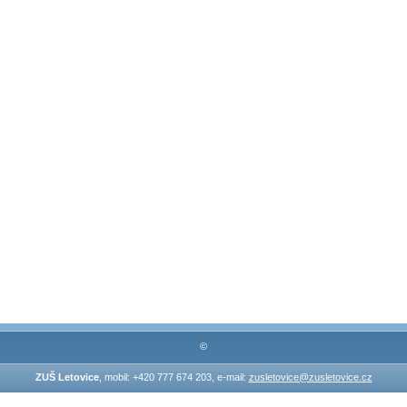
©
ZUŠ Letovice
, mobil: +420 777 674 203, e-mail:
zusletovice@zusletovice.cz