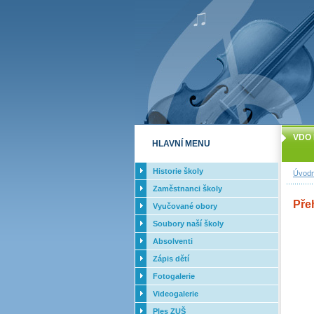
VDO 
HLAVNÍ MENU
Historie školy
Úvodn
Zaměstnanci školy
Pře
Vyučované obory
Soubory naší školy
Absolventi
Zápis dětí
Fotogalerie
Videogalerie
Ples ZUŠ