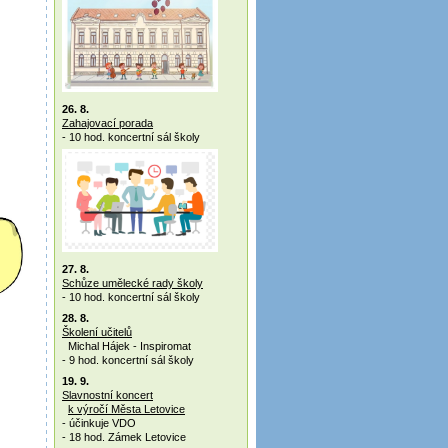
26. 8.
Zahajovací porada
- 10 hod. koncertní sál školy
27. 8.
Schůze umělecké rady školy
- 10 hod. koncertní sál školy
28. 8.
Školení učitelů
Michal Hájek - Inspiromat
- 9 hod. koncertní sál školy
19. 9.
Slavnostní koncert
k výročí Města Letovice
- účinkuje VDO
- 18 hod. Zámek Letovice