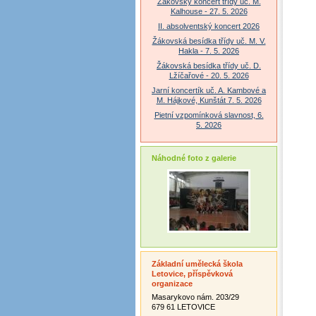
Žákovský koncert třídy uč. M.
Kalhouse - 27. 5. 2026
II. absolventský koncert 2026
Žákovská besídka třídy uč. M. V.
Hakla - 7. 5. 2026
Žákovská besídka třídy uč. D.
Lžíčařové - 20. 5. 2026
Jarní koncertík uč. A. Kambové a
M. Hájkové, Kunštát 7. 5. 2026
Pietní vzpomínková slavnost, 6.
5. 2026
Náhodné foto z galerie
Základní umělecká škola
Letovice, příspěvková
organizace
Masarykovo nám. 203/29
679 61 LETOVICE