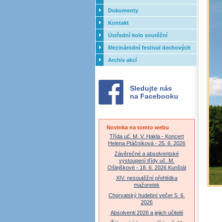
Dokumenty
Kontakt
Ústřední kolo soutěžní
přehlídky dechových orchestrů
Mezinárodní festival dechových
ZUŠ - 2017
orchestrů - Letovice
Archiv akcí
Sledujte nás
na Facebooku
Novinka na tomto webu
Třída uč. M. V. Hakla - Koncert
Helena Ptáčníková - 25. 6. 2026
Závěrečné a absolventské
vystoupení třídy uč. M.
Ošlejškové - 18. 6. 2026 Kunštát
XIV. nesoutěžní přehlídka
mažoretek
Chorvatský hudební večer 5. 6.
2026
Absolventi 2026 a jejich učitelé