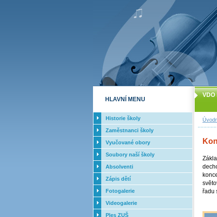
VDO 
HLAVNÍ MENU
Historie školy
Úvodn
Zaměstnanci školy
Kon
Vyučované obory
Soubory naší školy
Zákla
decho
Absolventi
konce
Zápis dětí
světo
Fotogalerie
řadu 
Videogalerie
Ples ZUŠ