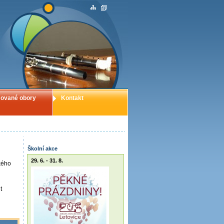
ované obory
Kontakt
Školní akce
29. 6. - 31. 8.
kého
t