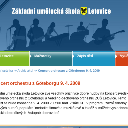
ZUŠ Letovice - Základní umělecká škola
Letovice
Mažoretky
Zápis dětí
Vyuč
í stránka
->
Archiv akcí
-> Koncert orchestru z Göteborgu 9. 4. 2009
cert orchestru z Göteborgu 9. 4. 2009
dní umělecká škola Letovice zve všechny příznivce dobré hudby na koncert švéds
vého orchestru z Göteborgu a Velkého dechového orchestru ZUŠ Letovice. Tento
rt se bude konat dne 9. 4. 2009 v 17:00 hod. v sále KD. V programu zazní skladby
vých autorů, populární melodie filmové a muzikálové a taktéž si můžete vyslechnou
skladeb sólových. Vstupné dobrovolné