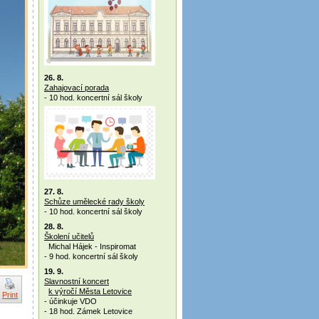
26. 8.
Zahajovací porada
- 10 hod. koncertní sál školy
27. 8.
Schůze umělecké rady školy
- 10 hod. koncertní sál školy
28. 8.
Školení učitelů
Michal Hájek - Inspiromat
- 9 hod. koncertní sál školy
19. 9.
Slavnostní koncert
k výročí Města Letovice
Print
- účinkuje VDO
- 18 hod. Zámek Letovice