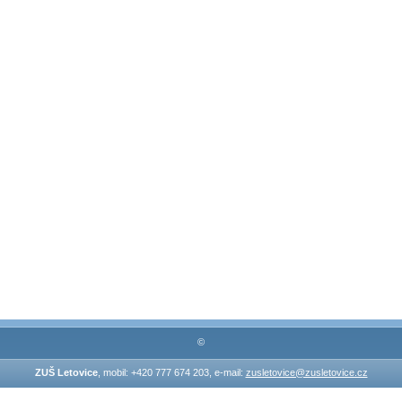
©
ZUŠ Letovice
, mobil: +420 777 674 203, e-mail:
zusletovice@zusletovice.cz