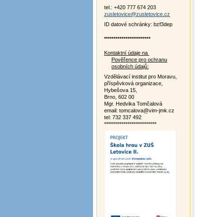
tel.: +420 777 674 203
zusletovice@zusletovice.cz
ID datové schránky: bzf3dep
************************
Kontaktní údaje na
Pověřence pro ochranu
osobních údajů:
Vzdělávací institut pro Moravu,
příspěvková organizace,
Hybešova 15,
Brno, 602 00
Mgr. Hedvika Tomčalová
email: tomcalova@vim-jmk.cz
tel: 732 337 492
***************************