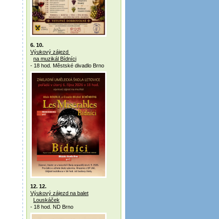
6. 10.
Výukový zájezd
na muzikál Bídníci
- 18 hod. Městské divadlo Brno
12. 12.
Výukový zájezd na balet
Louskáček
- 18 hod. ND Brno