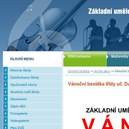
ZUŠ Letovice -
VDO Letovice
Mažoretky
HLAVNÍ MENU
Historie školy
Úvodní stránka
->
Archiv akcí
-> Vánoční b
Zaměstnanci školy
Vánoční besídka třídy uč. D
Vyučované obory
Soubory naší školy
Absolventi
Zápis dětí
Fotogalerie
Videogalerie
Ples ZUŠ