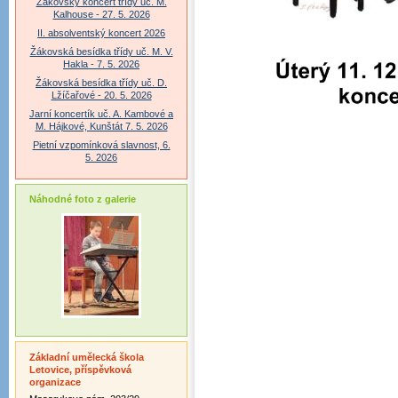
Žákovský koncert třídy uč. M.
Kalhouse - 27. 5. 2026
II. absolventský koncert 2026
Žákovská besídka třídy uč. M. V.
Hakla - 7. 5. 2026
Žákovská besídka třídy uč. D.
Lžíčařové - 20. 5. 2026
Jarní koncertík uč. A. Kambové a
M. Hájkové, Kunštát 7. 5. 2026
Pietní vzpomínková slavnost, 6.
5. 2026
Náhodné foto z galerie
Základní umělecká škola
Letovice, příspěvková
organizace