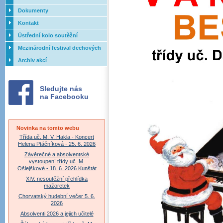
Dokumenty
Kontakt
Ústřední kolo soutěžní
přehlídky dechových orchestrů
Mezinárodní festival dechových
ZUŠ - 2017
orchestrů - Letovice
Archiv akcí
Sledujte nás
na Facebooku
Novinka na tomto webu
Třída uč. M. V. Hakla - Koncert
Helena Ptáčníková - 25. 6. 2026
Závěrečné a absolventské
vystoupení třídy uč. M.
Ošlejškové - 18. 6. 2026 Kunštát
XIV. nesoutěžní přehlídka
mažoretek
Chorvatský hudební večer 5. 6.
2026
Absolventi 2026 a jejich učitelé