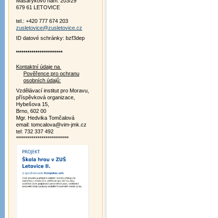
Masarykovo nám. 203/29
679 61 LETOVICE
tel.: +420 777 674 203
zusletovice@zusletovice.cz
ID datové schránky: bzf3dep
************************
Kontaktní údaje na
Pověřence pro ochranu
osobních údajů:
Vzdělávací institut pro Moravu,
příspěvková organizace,
Hybešova 15,
Brno, 602 00
Mgr. Hedvika Tomčalová
email: tomcalova@vim-jmk.cz
tel: 732 337 492
***************************