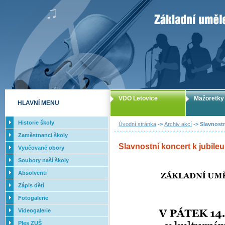
ZUŠ Letovice -
VDO Letovice
Mažoretky
HLAVNÍ MENU
Historie školy
Úvodní stránka
->
Archiv akcí
-> Slavnostn
Zaměstnanci školy
Slavnostní koncert k jubileu 
Vyučované obory
Soubory naší školy
Absolventi
Zápis dětí
Fotogalerie
Videogalerie
Ples ZUŠ