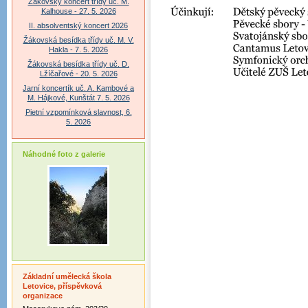
Žákovský koncert třídy uč. M.
Kalhouse - 27. 5. 2026
II. absolventský koncert 2026
Žákovská besídka třídy uč. M. V.
Hakla - 7. 5. 2026
Žákovská besídka třídy uč. D.
Lžíčařové - 20. 5. 2026
Jarní koncertík uč. A. Kambové a
M. Hájkové, Kunštát 7. 5. 2026
Pietní vzpomínková slavnost, 6.
5. 2026
Náhodné foto z galerie
Základní umělecká škola
Letovice, příspěvková
organizace