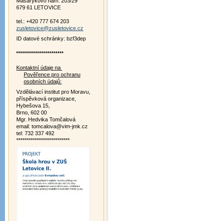
Masarykovo nám. 203/29
679 61 LETOVICE
tel.: +420 777 674 203
zusletovice@zusletovice.cz
ID datové schránky: bzf3dep
************************
Kontaktní údaje na
Pověřence pro ochranu
osobních údajů:
Vzdělávací institut pro Moravu,
příspěvková organizace,
Hybešova 15,
Brno, 602 00
Mgr. Hedvika Tomčalová
email: tomcalova@vim-jmk.cz
tel: 732 337 492
***************************