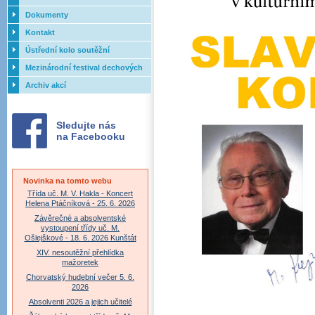
Dokumenty
Kontakt
Ústřední kolo soutěžní
přehlídky dechových orchestrů
Mezinárodní festival dechových
ZUŠ - 2017
orchestrů - Letovice
Archiv akcí
Sledujte nás
na Facebooku
Novinka na tomto webu
Třída uč. M. V. Hakla - Koncert
Helena Ptáčníková - 25. 6. 2026
Závěrečné a absolventské
vystoupení třídy uč. M.
Ošlejškové - 18. 6. 2026 Kunštát
XIV. nesoutěžní přehlídka
mažoretek
Chorvatský hudební večer 5. 6.
2026
Absolventi 2026 a jejich učitelé