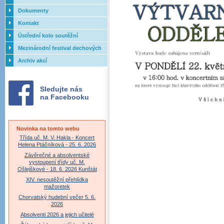
Dokumenty
Kontakt
Ústřední kolo soutěžní
přehlídky dechových orchestrů
Mezinárodní festival dechových
ZUŠ - 2017
orchestrů - Letovice
Archiv akcí
Sledujte nás
na Facebooku
Novinka na tomto webu
Třída uč. M. V. Hakla - Koncert
Helena Ptáčníková - 25. 6. 2026
Závěrečné a absolventské
vystoupení třídy uč. M.
Ošlejškové - 18. 6. 2026 Kunštát
XIV. nesoutěžní přehlídka
mažoretek
Chorvatský hudební večer 5. 6.
2026
Absolventi 2026 a jejich učitelé