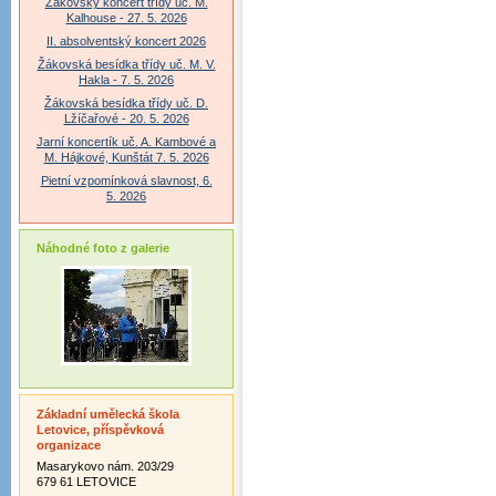
Žákovský koncert třídy uč. M.
Kalhouse - 27. 5. 2026
II. absolventský koncert 2026
Žákovská besídka třídy uč. M. V.
Hakla - 7. 5. 2026
Žákovská besídka třídy uč. D.
Lžíčařové - 20. 5. 2026
Jarní koncertík uč. A. Kambové a
M. Hájkové, Kunštát 7. 5. 2026
Pietní vzpomínková slavnost, 6.
5. 2026
Náhodné foto z galerie
Základní umělecká škola
Letovice, příspěvková
organizace
Masarykovo nám. 203/29
679 61 LETOVICE