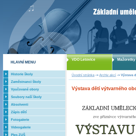
ZUŠ Letovice -
VDO Letovice
Mažoretky
HLAVNÍ MENU
Historie školy
Úvodní stránka
->
Archiv akcí
-> Výstava d
Zaměstnanci školy
Výstava dětí výtvarného obor
Vyučované obory
Soubory naší školy
Absolventi
Zápis dětí
Fotogalerie
Videogalerie
Ples ZUŠ