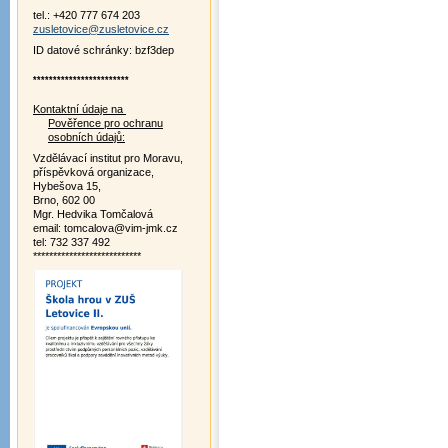
tel.: +420 777 674 203
zusletovice@zusletovice.cz
ID datové schránky: bzf3dep
************************
Kontaktní údaje na
Pověřence pro ochranu
osobních údajů:
Vzdělávací institut pro Moravu,
příspěvková organizace,
Hybešova 15,
Brno, 602 00
Mgr. Hedvika Tomčalová
email: tomcalova@vim-jmk.cz
tel: 732 337 492
***************************