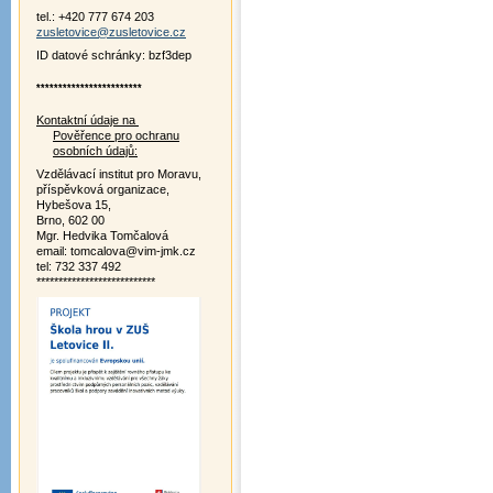
tel.: +420 777 674 203
zusletovice@zusletovice.cz
ID datové schránky: bzf3dep
************************
Kontaktní údaje na
Pověřence pro ochranu
osobních údajů:
Vzdělávací institut pro Moravu,
příspěvková organizace,
Hybešova 15,
Brno, 602 00
Mgr. Hedvika Tomčalová
email: tomcalova@vim-jmk.cz
tel: 732 337 492
***************************