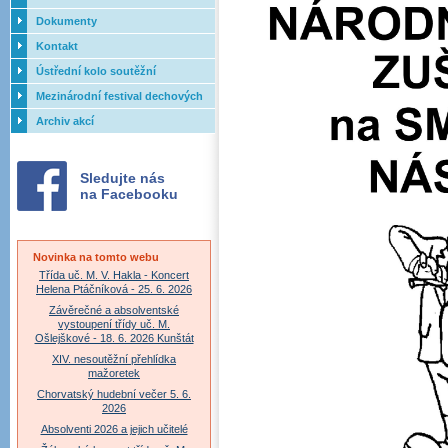
Dokumenty
Kontakt
Ústřední kolo soutěžní
přehlídky dechových orchestrů
Mezinárodní festival dechových
ZUŠ - 2017
orchestrů - Letovice
Archiv akcí
Sledujte nás
na Facebooku
Novinka na tomto webu
Třída uč. M. V. Hakla - Koncert
Helena Ptáčníková - 25. 6. 2026
Závěrečné a absolventské
vystoupení třídy uč. M.
Ošlejškové - 18. 6. 2026 Kunštát
XIV. nesoutěžní přehlídka
mažoretek
Chorvatský hudební večer 5. 6.
2026
Absolventi 2026 a jejich učitelé