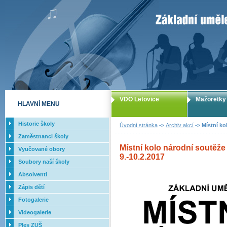
ZUŠ Letovice -
VDO Letovice
Mažoretky
HLAVNÍ MENU
Historie školy
Úvodní stránka
->
Archiv akcí
-> Místní ko
Zaměstnanci školy
Místní kolo národní soutěže
Vyučované obory
9.-10.2.2017
Soubory naší školy
Absolventi
Zápis dětí
Fotogalerie
Videogalerie
Ples ZUŠ