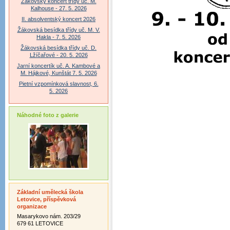
Žákovský koncert třídy uč. M.
Kalhouse - 27. 5. 2026
II. absolventský koncert 2026
Žákovská besídka třídy uč. M. V.
Hakla - 7. 5. 2026
Žákovská besídka třídy uč. D.
Lžíčařové - 20. 5. 2026
Jarní koncertík uč. A. Kambové a
M. Hájkové, Kunštát 7. 5. 2026
Pietní vzpomínková slavnost, 6.
5. 2026
Náhodné foto z galerie
Základní umělecká škola
Letovice, příspěvková
organizace
Masarykovo nám. 203/29
679 61 LETOVICE