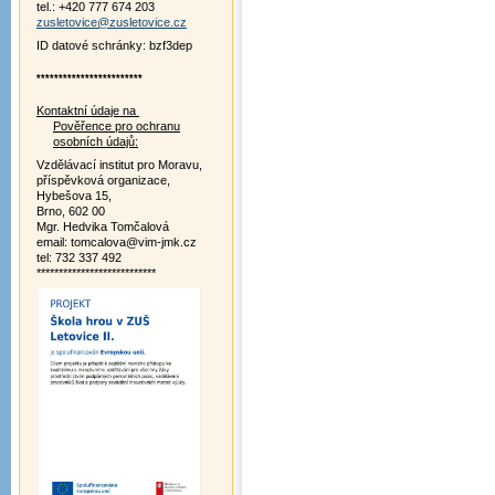
tel.: +420 777 674 203
zusletovice@zusletovice.cz
ID datové schránky: bzf3dep
************************
Kontaktní údaje na
Pověřence pro ochranu
osobních údajů:
Vzdělávací institut pro Moravu,
příspěvková organizace,
Hybešova 15,
Brno, 602 00
Mgr. Hedvika Tomčalová
email: tomcalova@vim-jmk.cz
tel: 732 337 492
***************************