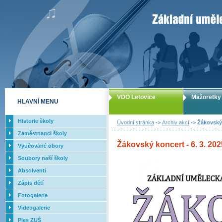
ZUŠ Letovice -
VDO Letovice
Mažoretky
HLAVNÍ MENU
Historie školy
Úvodní stránka
->
Archiv akcí
-> Žákovský 
Zaměstnanci školy
Žákovský koncert - 6. 3. 202
Vyučované obory
Soubory naší školy
Absolventi
Zápis dětí
Fotogalerie
Videogalerie
Ples ZUŠ