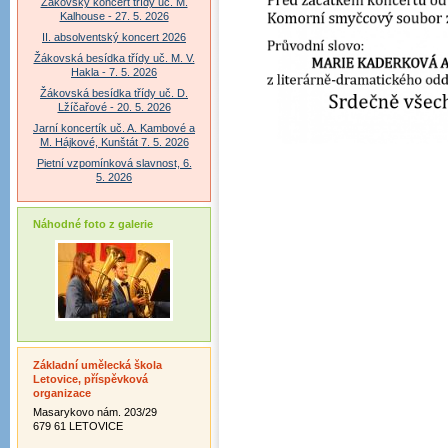
Žákovský koncert třídy uč. M.
Kalhouse - 27. 5. 2026
II. absolventský koncert 2026
Žákovská besídka třídy uč. M. V.
Hakla - 7. 5. 2026
Žákovská besídka třídy uč. D.
Lžíčařové - 20. 5. 2026
Jarní koncertík uč. A. Kambové a
M. Hájkové, Kunštát 7. 5. 2026
Pietní vzpomínková slavnost, 6.
5. 2026
Náhodné foto z galerie
Základní umělecká škola
Letovice, příspěvková
organizace
Masarykovo nám. 203/29
679 61 LETOVICE