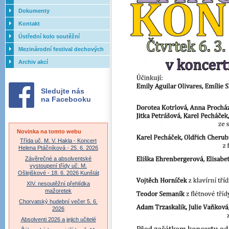
Dokumenty
Kontakt
Ústřední kolo soutěžní
přehlídky dechových orchestrů
Mezinárodní festival dechových
ZUŠ - 2017
orchestrů - Letovice
Archiv akcí
Sledujte nás
na Facebooku
Novinka na tomto webu
Třída uč. M. V. Hakla - Koncert
Helena Ptáčníková - 25. 6. 2026
Závěrečné a absolventské
vystoupení třídy uč. M.
Ošlejškové - 18. 6. 2026 Kunštát
XIV. nesoutěžní přehlídka
mažoretek
Chorvatský hudební večer 5. 6.
2026
Absolventi 2026 a jejich učitelé