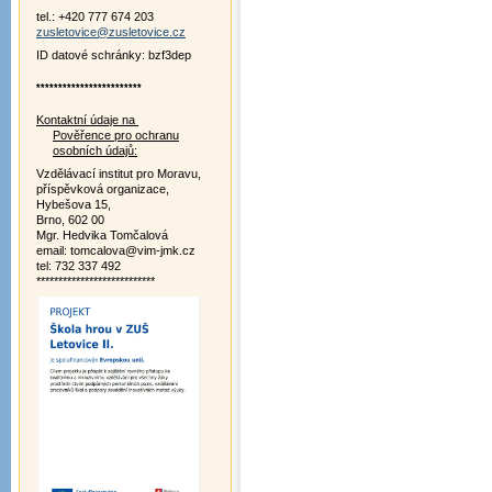
tel.: +420 777 674 203
zusletovice@zusletovice.cz
ID datové schránky: bzf3dep
************************
Kontaktní údaje na
Pověřence pro ochranu
osobních údajů:
Vzdělávací institut pro Moravu,
příspěvková organizace,
Hybešova 15,
Brno, 602 00
Mgr. Hedvika Tomčalová
email: tomcalova@vim-jmk.cz
tel: 732 337 492
***************************