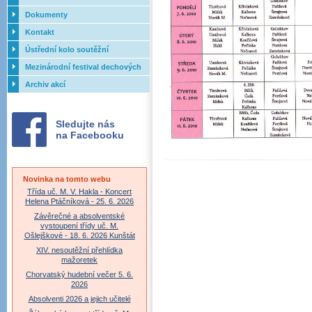
Dokumenty
Kontakt
Ústřední kolo soutěžní
přehlídky dechových orchestrů
Mezinárodní festival dechových
ZUŠ - 2017
orchestrů - Letovice
Archiv akcí
Sledujte nás
na Facebooku
Novinka na tomto webu
Třída uč. M. V. Hakla - Koncert
Helena Ptáčníková - 25. 6. 2026
Závěrečné a absolventské
vystoupení třídy uč. M.
Ošlejškové - 18. 6. 2026 Kunštát
XIV. nesoutěžní přehlídka
mažoretek
Chorvatský hudební večer 5. 6.
2026
Absolventi 2026 a jejich učitelé