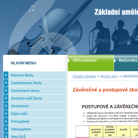
ZUŠ Letovice -
VDO Letovice
Mažoretky
HLAVNÍ MENU
Historie školy
Úvodní stránka
->
Archiv akcí
-> Závěrečn
Zaměstnanci školy
Závěrečné a postupové zko
Vyučované obory
Soubory naší školy
Absolventi
Zápis dětí
Fotogalerie
Videogalerie
Ples ZUŠ