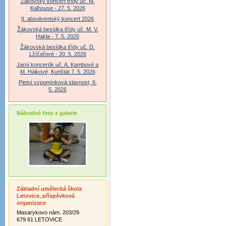
Žákovský koncert třídy uč. M.
Kalhouse - 27. 5. 2026
II. absolventský koncert 2026
Žákovská besídka třídy uč. M. V.
Hakla - 7. 5. 2026
Žákovská besídka třídy uč. D.
Lžíčařové - 20. 5. 2026
Jarní koncertík uč. A. Kambové a
M. Hájkové, Kunštát 7. 5. 2026
Pietní vzpomínková slavnost, 6.
5. 2026
Náhodné foto z galerie
Základní umělecká škola
Letovice, příspěvková
organizace
Masarykovo nám. 203/29
679 61 LETOVICE