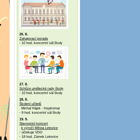
26. 8.
Zahajovací porada
- 10 hod. koncertní sál školy
27. 8.
Schůze umělecké rady školy
- 10 hod. koncertní sál školy
28. 8.
Školení učitelů
Michal Hájek - Inspiromat
- 9 hod. koncertní sál školy
19. 9.
Slavnostní koncert
k výročí Města Letovice
- účinkuje VDO
- 18 hod. Zámek Letovice