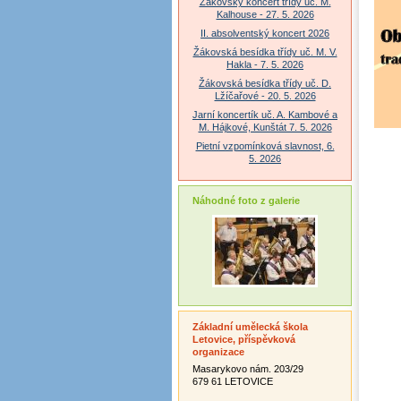
Žákovský koncert třídy uč. M.
Kalhouse - 27. 5. 2026
II. absolventský koncert 2026
Žákovská besídka třídy uč. M. V.
Hakla - 7. 5. 2026
Žákovská besídka třídy uč. D.
Lžíčařové - 20. 5. 2026
Jarní koncertík uč. A. Kambové a
M. Hájkové, Kunštát 7. 5. 2026
Pietní vzpomínková slavnost, 6.
5. 2026
Náhodné foto z galerie
Základní umělecká škola
Letovice, příspěvková
organizace
Masarykovo nám. 203/29
679 61 LETOVICE