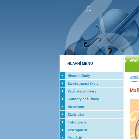
VDO 
HLAVNÍ MENU
Historie školy
Úvodn
Zaměstnanci školy
Mašk
Vyučované obory
Soubory naší školy
Absolventi
Zápis dětí
Fotogalerie
Videogalerie
Ples ZUŠ