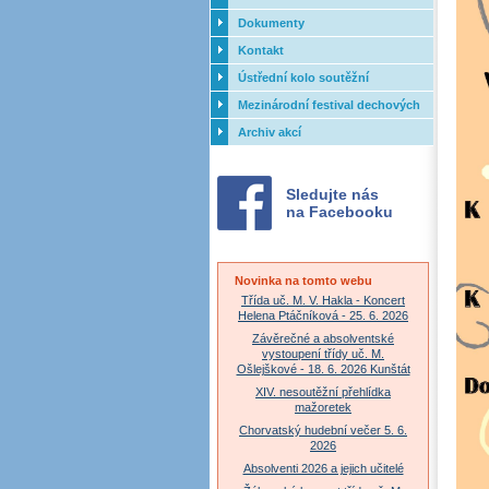
Dokumenty
Kontakt
Ústřední kolo soutěžní
přehlídky dechových orchestrů
Mezinárodní festival dechových
ZUŠ - 2017
orchestrů - Letovice
Archiv akcí
Sledujte nás
na Facebooku
Novinka na tomto webu
Třída uč. M. V. Hakla - Koncert
Helena Ptáčníková - 25. 6. 2026
Závěrečné a absolventské
vystoupení třídy uč. M.
Ošlejškové - 18. 6. 2026 Kunštát
XIV. nesoutěžní přehlídka
mažoretek
Chorvatský hudební večer 5. 6.
2026
Absolventi 2026 a jejich učitelé