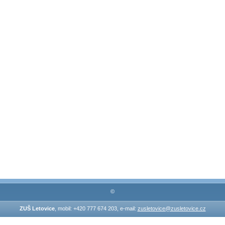
©
ZUŠ Letovice
, mobil: +420 777 674 203, e-mail:
zusletovice@zusletovice.cz