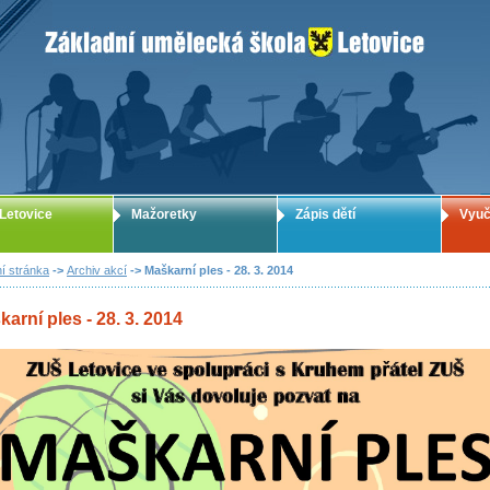
ZUŠ Letovice - Základní umělecká škola
Letovice
Mažoretky
Zápis dětí
Vyuč
í stránka
->
Archiv akcí
-> Maškarní ples - 28. 3. 2014
arní ples - 28. 3. 2014