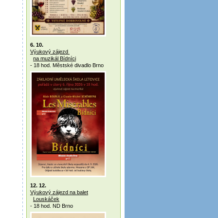
6. 10.
Výukový zájezd
na muzikál Bídníci
- 18 hod. Městské divadlo Brno
12. 12.
Výukový zájezd na balet
Louskáček
- 18 hod. ND Brno