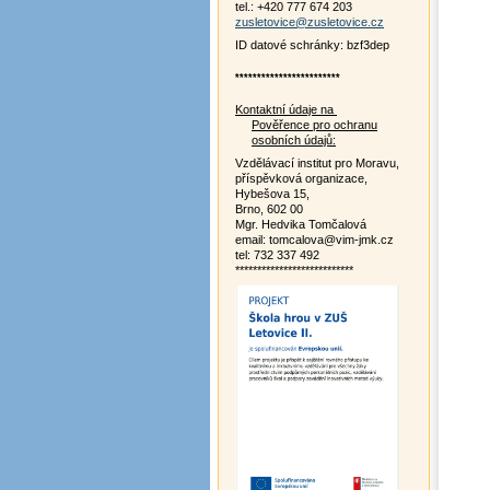
tel.: +420 777 674 203
zusletovice@zusletovice.cz
ID datové schránky: bzf3dep
************************
Kontaktní údaje na
Pověřence pro ochranu
osobních údajů:
Vzdělávací institut pro Moravu,
příspěvková organizace,
Hybešova 15,
Brno, 602 00
Mgr. Hedvika Tomčalová
email: tomcalova@vim-jmk.cz
tel: 732 337 492
***************************