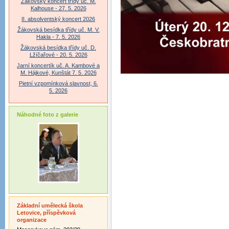
Žákovský koncert třídy uč. M.
Kalhouse - 27. 5. 2026
II. absolventský koncert 2026
Žákovská besídka třídy uč. M. V.
Hakla - 7. 5. 2026
Žákovská besídka třídy uč. D.
Lžíčařové - 20. 5. 2026
Jarní koncertík uč. A. Kambové a
M. Hájkové, Kunštát 7. 5. 2026
Pietní vzpomínková slavnost, 6.
5. 2026
Náhodné foto z galerie
Základní umělecká škola
Letovice, příspěvková
organizace