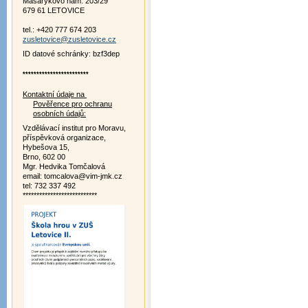
Masarykovo nám. 203/29
679 61 LETOVICE
tel.: +420 777 674 203
zusletovice@zusletovice.cz
ID datové schránky: bzf3dep
************************
Kontaktní údaje na
Pověřence pro ochranu
osobních údajů:
Vzdělávací institut pro Moravu,
příspěvková organizace,
Hybešova 15,
Brno, 602 00
Mgr. Hedvika Tomčalová
email: tomcalova@vim-jmk.cz
tel: 732 337 492
***************************