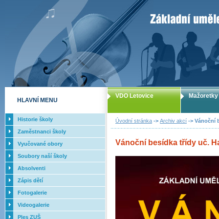
ZUŠ Letovice -
VDO Letovice
Mažoretky
HLAVNÍ MENU
Historie školy
Úvodní stránka
->
Archiv akcí
-> Vánoční b
Zaměstnanci školy
Vánoční besídka třídy uč. H
Vyučované obory
Soubory naší školy
Absolventi
Zápis dětí
Fotogalerie
Videogalerie
Ples ZUŠ