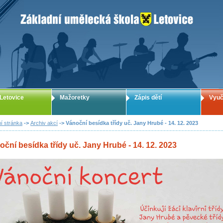
ZUŠ Letovice - Základní umělecká škola
Letovice
Mažoretky
Zápis dětí
Vyuč
í stránka
->
Archiv akcí
-> Vánoční besídka třídy uč. Jany Hrubé - 14. 12. 2023
oční besídka třídy uč. Jany Hrubé - 14. 12. 2023