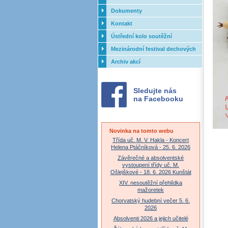
Dokumenty
Kontakt
Ústřední kolo soutěžní
přehlídky dechových orchestrů
Mezinárodní festival dechových
ZUŠ - 2017
orchestrů - Letovice
Archiv akcí
Sledujte nás
na Facebooku
Novinka na tomto webu
Třída uč. M. V. Hakla - Koncert
Helena Ptáčníková - 25. 6. 2026
Závěrečné a absolventské
vystoupení třídy uč. M.
Ošlejškové - 18. 6. 2026 Kunštát
XIV. nesoutěžní přehlídka
mažoretek
Chorvatský hudební večer 5. 6.
2026
Absolventi 2026 a jejich učitelé