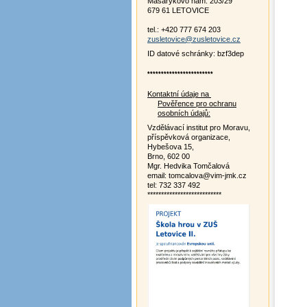
Masarykovo nám. 203/29
679 61 LETOVICE
tel.: +420 777 674 203
zusletovice@zusletovice.cz
ID datové schránky: bzf3dep
************************
Kontaktní údaje na
Pověřence pro ochranu
osobních údajů:
Vzdělávací institut pro Moravu,
příspěvková organizace,
Hybešova 15,
Brno, 602 00
Mgr. Hedvika Tomčalová
email: tomcalova@vim-jmk.cz
tel: 732 337 492
***************************