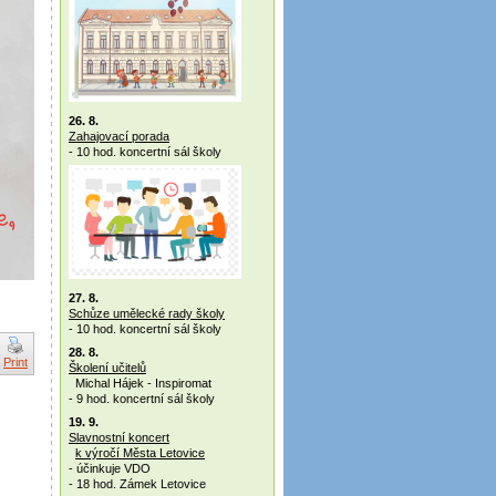
26. 8.
Zahajovací porada
- 10 hod. koncertní sál školy
27. 8.
Schůze umělecké rady školy
- 10 hod. koncertní sál školy
28. 8.
Print
Školení učitelů
Michal Hájek - Inspiromat
- 9 hod. koncertní sál školy
19. 9.
Slavnostní koncert
k výročí Města Letovice
- účinkuje VDO
- 18 hod. Zámek Letovice