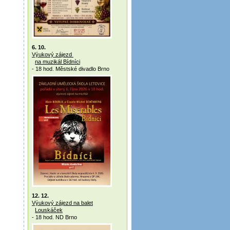
6. 10.
Výukový zájezd
na muzikál Bídníci
- 18 hod. Městské divadlo Brno
12. 12.
Výukový zájezd na balet
Louskáček
- 18 hod. ND Brno