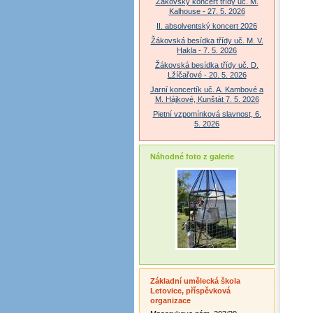
Žákovský koncert třídy uč. M.
Kalhouse - 27. 5. 2026
II. absolventský koncert 2026
Žákovská besídka třídy uč. M. V.
Hakla - 7. 5. 2026
Žákovská besídka třídy uč. D.
Lžíčařové - 20. 5. 2026
Jarní koncertík uč. A. Kambové a
M. Hájkové, Kunštát 7. 5. 2026
Pietní vzpomínková slavnost, 6.
5. 2026
Náhodné foto z galerie
Základní umělecká škola
Letovice, příspěvková
organizace