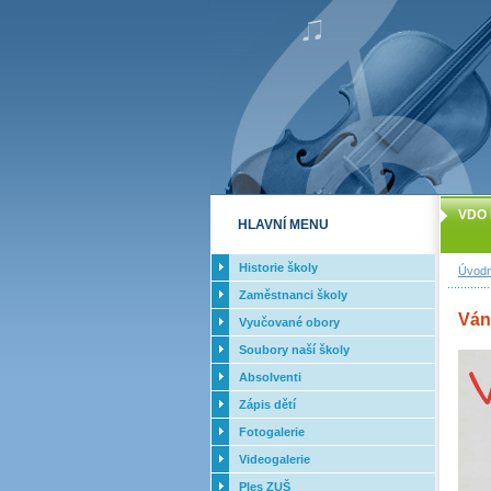
VDO 
HLAVNÍ MENU
Historie školy
Úvodn
Zaměstnanci školy
Ván
Vyučované obory
Soubory naší školy
Absolventi
Zápis dětí
Fotogalerie
Videogalerie
Ples ZUŠ