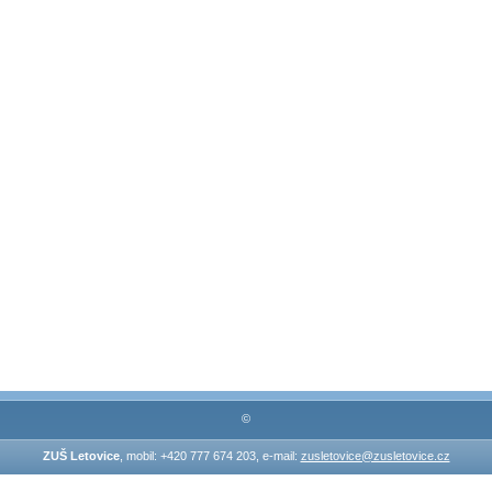
©
ZUŠ Letovice
, mobil: +420 777 674 203, e-mail:
zusletovice@zusletovice.cz