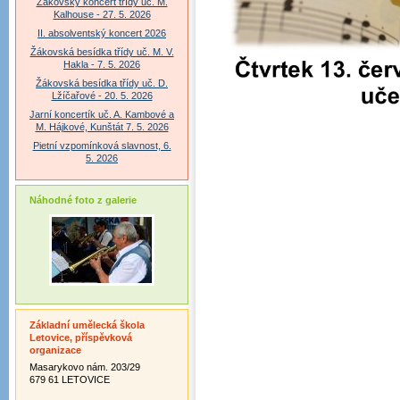
Žákovský koncert třídy uč. M.
Kalhouse - 27. 5. 2026
II. absolventský koncert 2026
Žákovská besídka třídy uč. M. V.
Hakla - 7. 5. 2026
Žákovská besídka třídy uč. D.
Lžíčařové - 20. 5. 2026
Jarní koncertík uč. A. Kambové a
M. Hájkové, Kunštát 7. 5. 2026
Pietní vzpomínková slavnost, 6.
5. 2026
Náhodné foto z galerie
Základní umělecká škola
Letovice, příspěvková
organizace
Masarykovo nám. 203/29
679 61 LETOVICE