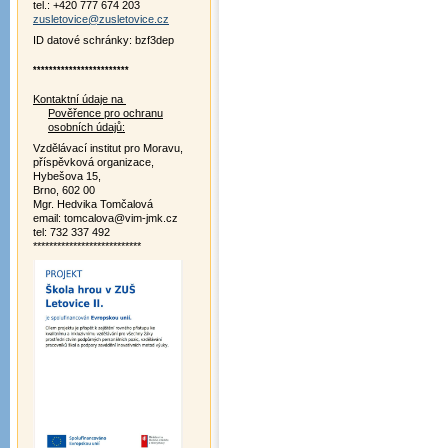
tel.: +420 777 674 203
zusletovice@zusletovice.cz
ID datové schránky: bzf3dep
************************
Kontaktní údaje na
Pověřence pro ochranu
osobních údajů:
Vzdělávací institut pro Moravu,
příspěvková organizace,
Hybešova 15,
Brno, 602 00
Mgr. Hedvika Tomčalová
email: tomcalova@vim-jmk.cz
tel: 732 337 492
***************************