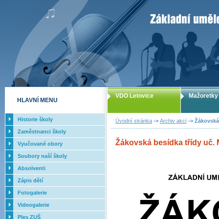
ZUŠ Letovice -
VDO Letovice
Mažoretky
HLAVNÍ MENU
Historie školy
Úvodní stránka
->
Archiv akcí
-> Žákovská 
Zaměstnanci školy
Žákovská besídka třídy uč. 
Vyučované obory
Soubory naší školy
Absolventi
Zápis dětí
Fotogalerie
Videogalerie
Ples ZUŠ