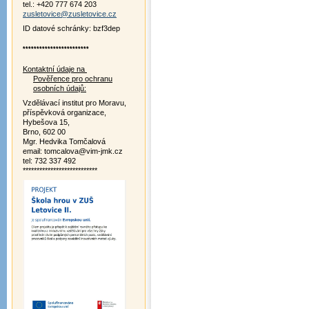
tel.: +420 777 674 203
zusletovice@zusletovice.cz
ID datové schránky: bzf3dep
************************
Kontaktní údaje na
Pověřence pro ochranu
osobních údajů:
Vzdělávací institut pro Moravu,
příspěvková organizace,
Hybešova 15,
Brno, 602 00
Mgr. Hedvika Tomčalová
email: tomcalova@vim-jmk.cz
tel: 732 337 492
***************************