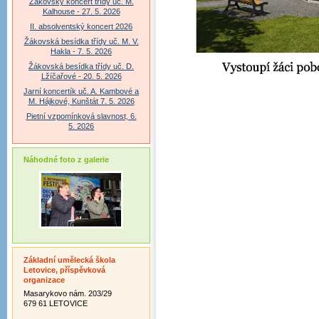
Žákovský koncert třídy uč. M.
Kalhouse - 27. 5. 2026
II. absolventský koncert 2026
Žákovská besídka třídy uč. M. V.
Hakla - 7. 5. 2026
Žákovská besídka třídy uč. D.
Lžíčařové - 20. 5. 2026
Jarní koncertík uč. A. Kambové a
M. Hájkové, Kunštát 7. 5. 2026
Pietní vzpomínková slavnost, 6.
5. 2026
Náhodné foto z galerie
Základní umělecká škola
Letovice, příspěvková
organizace
Masarykovo nám. 203/29
679 61 LETOVICE