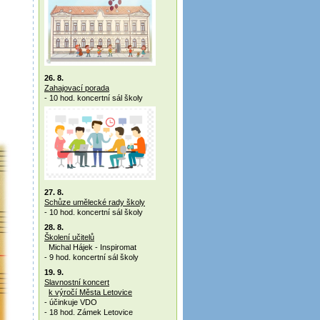
26. 8.
Zahajovací porada
- 10 hod. koncertní sál školy
27. 8.
Schůze umělecké rady školy
- 10 hod. koncertní sál školy
28. 8.
Školení učitelů
Michal Hájek - Inspiromat
- 9 hod. koncertní sál školy
19. 9.
Slavnostní koncert
k výročí Města Letovice
- účinkuje VDO
- 18 hod. Zámek Letovice