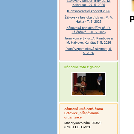
Žákovský koncert třídy uč. M.
Kalhouse - 27. 5. 2026
II. absolventský koncert 2026
Žákovská besídka třídy uč. M. V.
Hakla - 7. 5. 2026
Žákovská besídka třídy uč. D.
Lžíčařové - 20. 5. 2026
Jarní koncertík uč. A. Kambové a
M. Hájkové, Kunštát 7. 5. 2026
Pietní vzpomínková slavnost, 6.
5. 2026
Náhodné foto z galerie
Základní umělecká škola
Letovice, příspěvková
organizace
Masarykovo nám. 203/29
679 61 LETOVICE