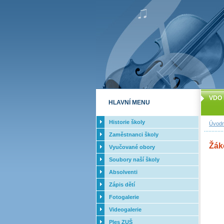
VDO 
HLAVNÍ MENU
Historie školy
Úvodn
Zaměstnanci školy
Žáko
Vyučované obory
Soubory naší školy
Absolventi
Zápis dětí
Fotogalerie
Videogalerie
Ples ZUŠ