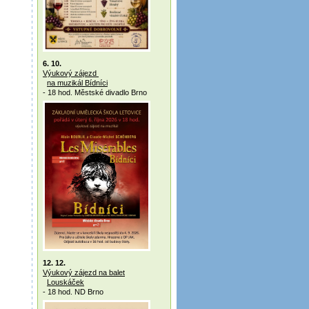
6. 10.
Výukový zájezd
na muzikál Bídníci
- 18 hod. Městské divadlo Brno
12. 12.
Výukový zájezd na balet
Louskáček
- 18 hod. ND Brno