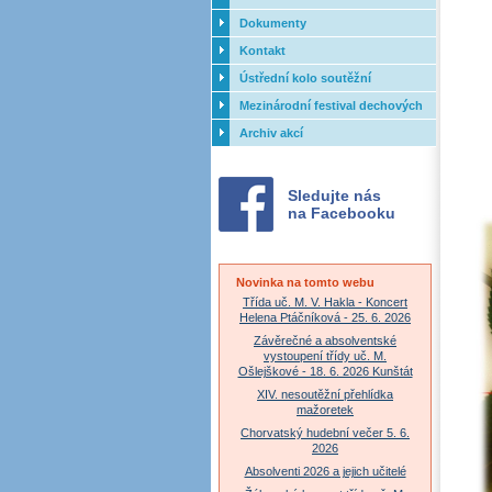
Dokumenty
Kontakt
Ústřední kolo soutěžní
přehlídky dechových orchestrů
Mezinárodní festival dechových
ZUŠ - 2017
orchestrů - Letovice
Archiv akcí
Sledujte nás
na Facebooku
Novinka na tomto webu
Třída uč. M. V. Hakla - Koncert
Helena Ptáčníková - 25. 6. 2026
Závěrečné a absolventské
vystoupení třídy uč. M.
Ošlejškové - 18. 6. 2026 Kunštát
XIV. nesoutěžní přehlídka
mažoretek
Chorvatský hudební večer 5. 6.
2026
Absolventi 2026 a jejich učitelé