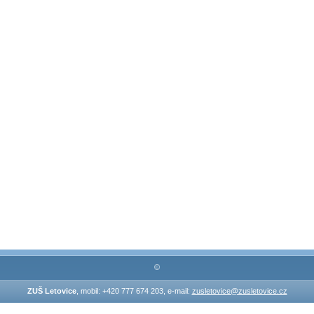
©
ZUŠ Letovice
, mobil: +420 777 674 203, e-mail:
zusletovice@zusletovice.cz