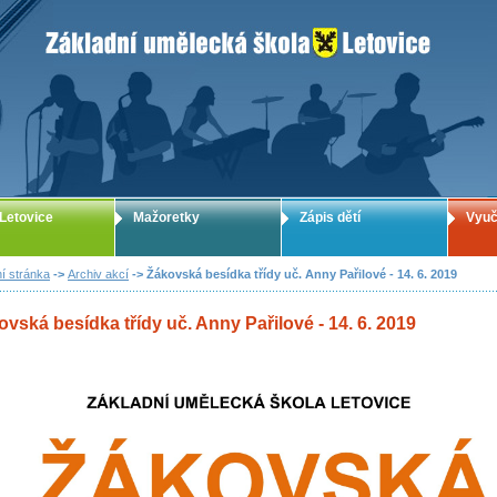
ZUŠ Letovice - Základní umělecká škola
Letovice
Mažoretky
Zápis dětí
Vyuč
í stránka
->
Archiv akcí
-> Žákovská besídka třídy uč. Anny Pařilové - 14. 6. 2019
vská besídka třídy uč. Anny Pařilové - 14. 6. 2019