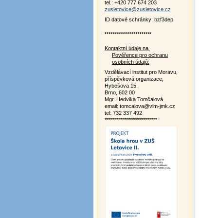
tel.: +420 777 674 203
zusletovice@zusletovice.cz
ID datové schránky: bzf3dep
************************
Kontaktní údaje na
Pověřence pro ochranu
osobních údajů:
Vzdělávací institut pro Moravu,
příspěvková organizace,
Hybešova 15,
Brno, 602 00
Mgr. Hedvika Tomčalová
email: tomcalova@vim-jmk.cz
tel: 732 337 492
***************************