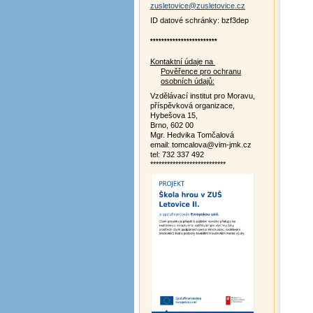
zusletovice@zusletovice.cz
ID datové schránky: bzf3dep
************************
Kontaktní údaje na
Pověřence pro ochranu
osobních údajů:
Vzdělávací institut pro Moravu,
příspěvková organizace,
Hybešova 15,
Brno, 602 00
Mgr. Hedvika Tomčalová
email: tomcalova@vim-jmk.cz
tel: 732 337 492
***************************