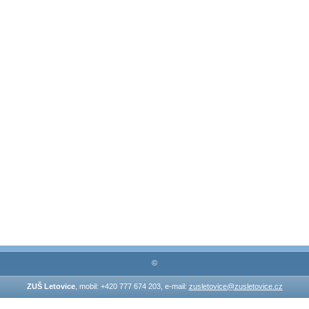
©
ZUŠ Letovice
, mobil: +420 777 674 203, e-mail:
zusletovice@zusletovice.cz