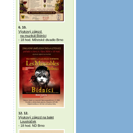
6. 10.
Výukový zájezd
na muzikál Bídníci
- 18 hod. Městské divadlo Brno
12. 12.
Výukový zájezd na balet
Louskáček
- 18 hod. ND Brno