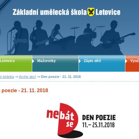
ZUŠ Letovice - Základní umělecká škola
Letovice
Mažoretky
Zápis dětí
Vyuč
í stránka
->
Archiv akcí
-> Den poezie - 21. 11. 2018
poezie - 21. 11. 2018