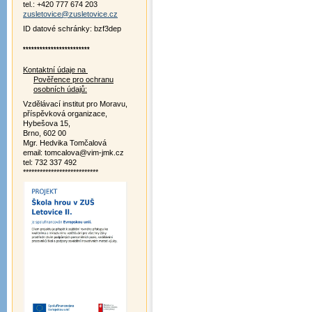
tel.: +420 777 674 203
zusletovice@zusletovice.cz
ID datové schránky: bzf3dep
************************
Kontaktní údaje na
Pověřence pro ochranu
osobních údajů:
Vzdělávací institut pro Moravu,
příspěvková organizace,
Hybešova 15,
Brno, 602 00
Mgr. Hedvika Tomčalová
email: tomcalova@vim-jmk.cz
tel: 732 337 492
***************************