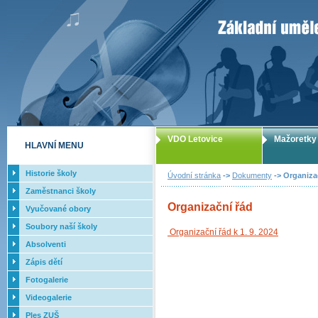
ZUŠ Letovice -
VDO Letovice
Mažoretky
HLAVNÍ MENU
Historie školy
Úvodní stránka
->
Dokumenty
-> Organiza
Zaměstnanci školy
Organizační řád
Vyučované obory
Soubory naší školy
Organizační řád k 1. 9. 2024
Absolventi
Zápis dětí
Fotogalerie
Videogalerie
Ples ZUŠ