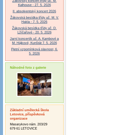
Žákovský koncert třídy uč. M.
Kalhouse - 27. 5. 2026
II. absolventský koncert 2026
Žákovská besídka třídy uč. M. V.
Hakla - 7. 5. 2026
Žákovská besídka třídy uč. D.
Lžíčařové - 20. 5. 2026
Jarní koncertík uč. A. Kambové a
M. Hájkové, Kunštát 7. 5. 2026
Pietní vzpomínková slavnost, 6.
5. 2026
Náhodné foto z galerie
Základní umělecká škola
Letovice, příspěvková
organizace
Masarykovo nám. 203/29
679 61 LETOVICE