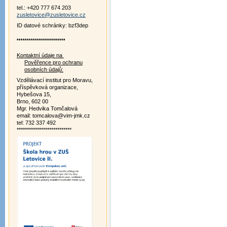
tel.: +420 777 674 203
zusletovice@zusletovice.cz
ID datové schránky: bzf3dep
************************
Kontaktní údaje na
Pověřence pro ochranu
osobních údajů:
Vzdělávací institut pro Moravu,
příspěvková organizace,
Hybešova 15,
Brno, 602 00
Mgr. Hedvika Tomčalová
email: tomcalova@vim-jmk.cz
tel: 732 337 492
***************************