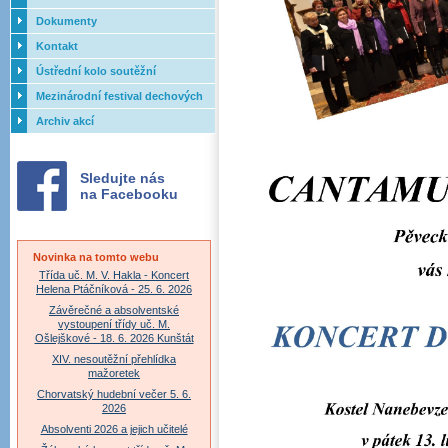
Dokumenty
Kontakt
Ústřední kolo soutěžní
přehlídky dechových orchestrů
Mezinárodní festival dechových
ZUŠ - 2017
orchestrů - Letovice
Archiv akcí
Sledujte nás
na Facebooku
Novinka na tomto webu
Třída uč. M. V. Hakla - Koncert
Helena Ptáčníková - 25. 6. 2026
Závěrečné a absolventské
vystoupení třídy uč. M.
Ošlejškové - 18. 6. 2026 Kunštát
XIV. nesoutěžní přehlídka
mažoretek
Chorvatský hudební večer 5. 6.
2026
Absolventi 2026 a jejich učitelé