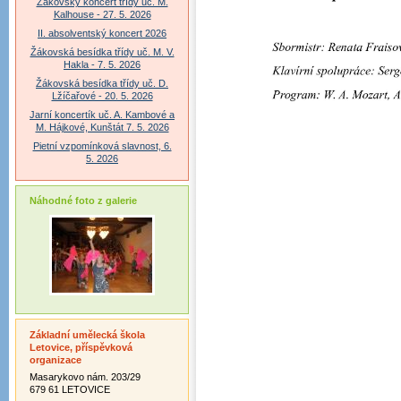
Žákovský koncert třídy uč. M.
Kalhouse - 27. 5. 2026
II. absolventský koncert 2026
Žákovská besídka třídy uč. M. V.
Hakla - 7. 5. 2026
Žákovská besídka třídy uč. D.
Lžíčařové - 20. 5. 2026
Jarní koncertík uč. A. Kambové a
M. Hájkové, Kunštát 7. 5. 2026
Pietní vzpomínková slavnost, 6.
5. 2026
Náhodné foto z galerie
Základní umělecká škola
Letovice, příspěvková
organizace
Masarykovo nám. 203/29
679 61 LETOVICE