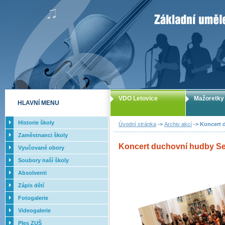
ZUŠ Letovice -
VDO Letovice
Mažoretky
HLAVNÍ MENU
Historie školy
Úvodní stránka
->
Archiv akcí
-> Koncert d
Zaměstnanci školy
Koncert duchovní hudby Seb
Vyučované obory
Soubory naší školy
Absolventi
Zápis dětí
Fotogalerie
Videogalerie
Ples ZUŠ