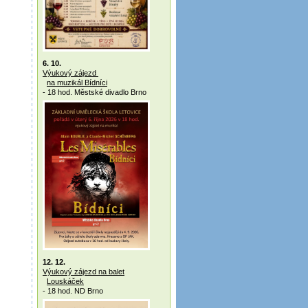
6. 10.
Výukový zájezd
na muzikál Bídníci
- 18 hod. Městské divadlo Brno
12. 12.
Výukový zájezd na balet
Louskáček
- 18 hod. ND Brno