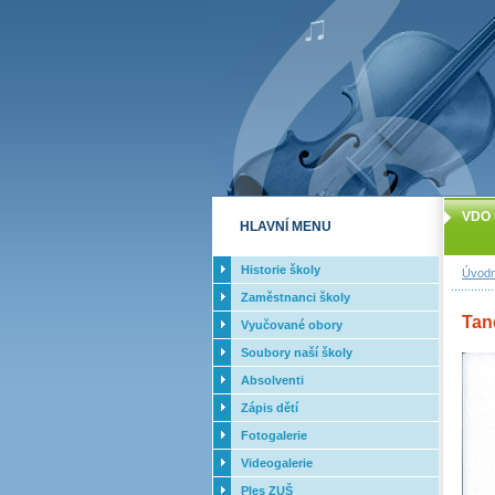
VDO 
HLAVNÍ MENU
Historie školy
Úvodn
Zaměstnanci školy
Tan
Vyučované obory
Soubory naší školy
Absolventi
Zápis dětí
Fotogalerie
Videogalerie
Ples ZUŠ