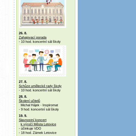
26. 8.
Zahajovací porada
- 10 hod. koncertní sál školy
27. 8.
Schůze umělecké rady školy
- 10 hod. koncertní sál školy
28. 8.
Školení učitelů
Michal Hájek - Inspiromat
- 9 hod. koncertní sál školy
19. 9.
Slavnostní koncert
k výročí Města Letovice
- účinkuje VDO
- 18 hod. Zámek Letovice