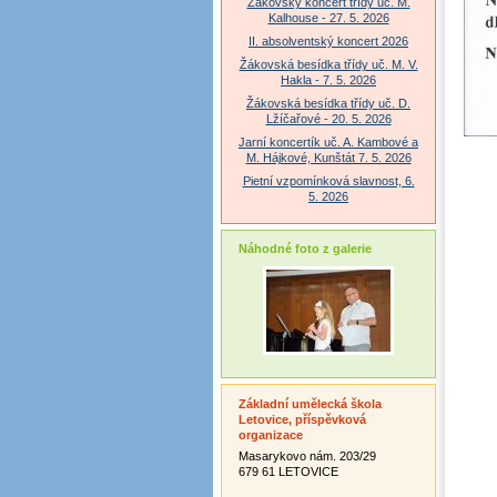
Žákovský koncert třídy uč. M.
Kalhouse - 27. 5. 2026
II. absolventský koncert 2026
Žákovská besídka třídy uč. M. V.
Hakla - 7. 5. 2026
Žákovská besídka třídy uč. D.
Lžíčařové - 20. 5. 2026
Jarní koncertík uč. A. Kambové a
M. Hájkové, Kunštát 7. 5. 2026
Pietní vzpomínková slavnost, 6.
5. 2026
Náhodné foto z galerie
Základní umělecká škola
Letovice, příspěvková
organizace
Masarykovo nám. 203/29
679 61 LETOVICE