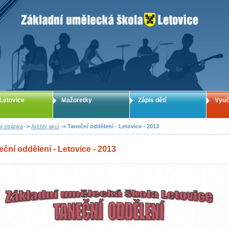
ZUŠ Letovice - Základní umělecká škola
Letovice
Mažoretky
Zápis dětí
Vyuč
í stránka
->
Archiv akcí
-> Taneční oddělení - Letovice - 2013
eční oddělení - Letovice - 2013