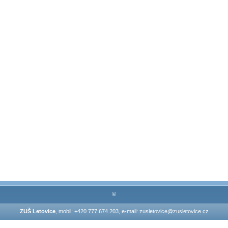
©
ZUŠ Letovice
, mobil: +420 777 674 203, e-mail:
zusletovice@zusletovice.cz