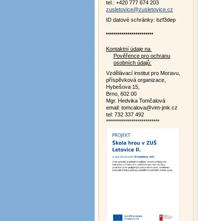
tel.: +420 777 674 203
zusletovice@zusletovice.cz
ID datové schránky: bzf3dep
************************
Kontaktní údaje na
Pověřence pro ochranu
osobních údajů:
Vzdělávací institut pro Moravu,
příspěvková organizace,
Hybešova 15,
Brno, 602 00
Mgr. Hedvika Tomčalová
email: tomcalova@vim-jmk.cz
tel: 732 337 492
***************************