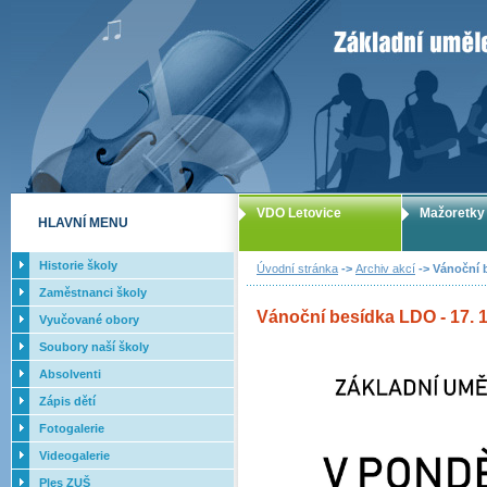
ZUŠ Letovice -
VDO Letovice
Mažoretky
HLAVNÍ MENU
Historie školy
Úvodní stránka
->
Archiv akcí
-> Vánoční b
Zaměstnanci školy
Vánoční besídka LDO - 17. 1
Vyučované obory
Soubory naší školy
Absolventi
Zápis dětí
Fotogalerie
Videogalerie
Ples ZUŠ