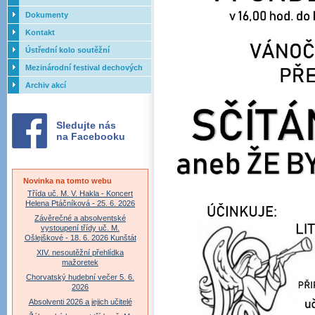
Dokumenty
Kontakt
Ústřední kolo soutěžní
přehlídky dechových orchestrů
Mezinárodní festival dechových
ZUŠ - 2017
orchestrů - Letovice
Archiv akcí
Sledujte nás
na Facebooku
Novinka na tomto webu
Třída uč. M. V. Hakla - Koncert
Helena Ptáčníková - 25. 6. 2026
Závěrečné a absolventské
vystoupení třídy uč. M.
Ošlejškové - 18. 6. 2026 Kunštát
XIV. nesoutěžní přehlídka
mažoretek
Chorvatský hudební večer 5. 6.
2026
Absolventi 2026 a jejich učitelé