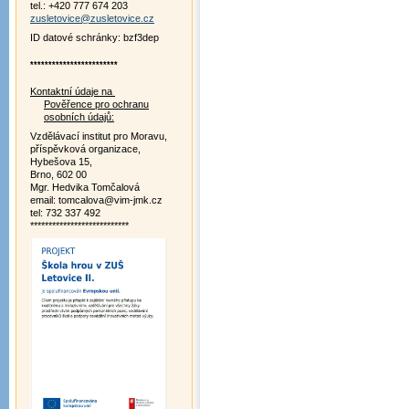
tel.: +420 777 674 203
zusletovice@zusletovice.cz
ID datové schránky: bzf3dep
************************
Kontaktní údaje na
Pověřence pro ochranu
osobních údajů:
Vzdělávací institut pro Moravu,
příspěvková organizace,
Hybešova 15,
Brno, 602 00
Mgr. Hedvika Tomčalová
email: tomcalova@vim-jmk.cz
tel: 732 337 492
***************************