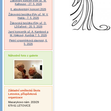
Žákovský koncert třídy uč. M.
Kalhouse - 27. 5. 2026
II. absolventský koncert 2026
Žákovská besídka třídy uč. M. V.
Hakla - 7. 5. 2026
Žákovská besídka třídy uč. D.
Lžíčařové - 20. 5. 2026
Jarní koncertík uč. A. Kambové a
M. Hájkové, Kunštát 7. 5. 2026
Pietní vzpomínková slavnost, 6.
5. 2026
Náhodné foto z galerie
Základní umělecká škola
Letovice, příspěvková
organizace
Masarykovo nám. 203/29
679 61 LETOVICE