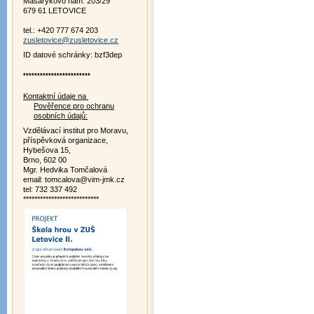
Masarykovo nám. 203/29
679 61 LETOVICE
tel.: +420 777 674 203
zusletovice@zusletovice.cz
ID datové schránky: bzf3dep
************************
Kontaktní údaje na
Pověřence pro ochranu
osobních údajů:
Vzdělávací institut pro Moravu,
příspěvková organizace,
Hybešova 15,
Brno, 602 00
Mgr. Hedvika Tomčalová
email: tomcalova@vim-jmk.cz
tel: 732 337 492
***************************