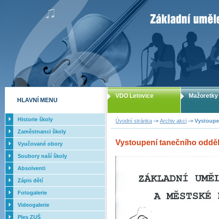
ZUŠ Letovice -
VDO Letovice
Mažoretky
HLAVNÍ MENU
Historie školy
Úvodní stránka
->
Archiv akcí
-> Vystoupen
Zaměstnanci školy
Vystoupení tanečního odděle
Vyučované obory
Soubory naší školy
Absolventi
Zápis dětí
Fotogalerie
Videogalerie
Ples ZUŠ