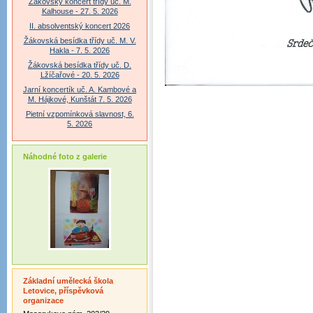
Žákovský koncert třídy uč. M.
Kalhouse - 27. 5. 2026
II. absolventský koncert 2026
Žákovská besídka třídy uč. M. V.
Hakla - 7. 5. 2026
Žákovská besídka třídy uč. D.
Lžíčařové - 20. 5. 2026
Jarní koncertík uč. A. Kambové a
M. Hájkové, Kunštát 7. 5. 2026
Pietní vzpomínková slavnost, 6.
5. 2026
Náhodné foto z galerie
Základní umělecká škola
Letovice, příspěvková
organizace